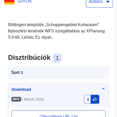
GDI-DE
Actions
Böttingen település „Schuppengebiet Kuhwasen”
fejlesztési tervének WFS szolgáltatása az XPlanung
5.0-tól. Leírás: Ez olyan.
Disztribúciók
1
Sort
download
5 March 2026
WFS
0
Hozzáférési URL-cím