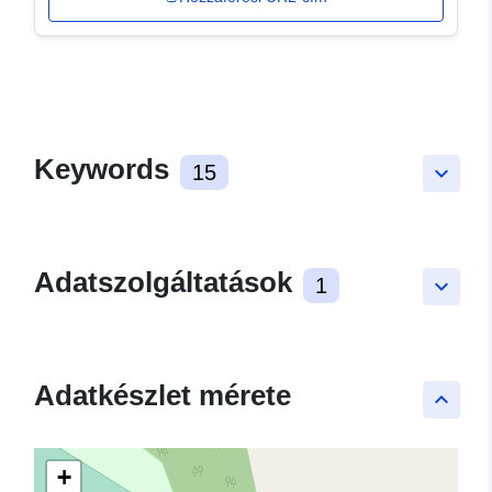
Keywords
15
keyboard_arrow_down
Adatszolgáltatások
1
keyboard_arrow_down
Adatkészlet mérete
keyboard_arrow_up
+