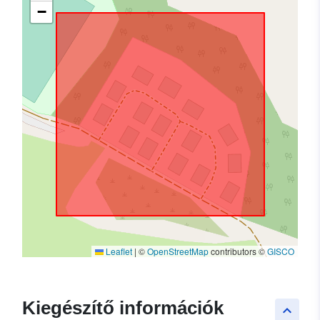
−
Leaflet
|
©
OpenStreetMap
contributors ©
GISCO
Kiegészítő információk
keyboard_arrow_up