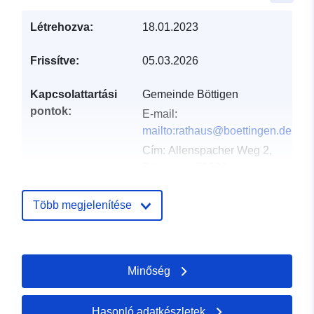
Létrehozva:
18.01.2023
Frissítve:
05.03.2026
Kapcsolattartási
Gemeinde Böttigen
pontok:
E-mail:
mailto:rathaus@boettingen.de
Cím:
Allenspacher Weg 2,
Böttingen, 78583,
Deutschland
URL:
Több megjelenítése
http://www.boettingen.de
Katalógus-
Hozzáadva a data.europa.eu-hoz:
Minőség
nyilvántartás:
21 February 2026
Frissítve: data.europa.eu:
25 July
2026
Hasonló adatkészletek