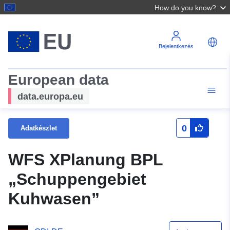
How do you know?
Bejelentkezés
European data
data.europa.eu
0
Adatkészlet
WFS XPlanung BPL
„Schuppengebiet
Kuhwasen”