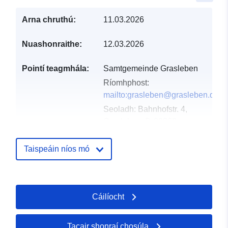
Arna chruthú:
11.03.2026
Nuashonraithe:
12.03.2026
Pointí teagmhála:
Samtgemeinde Grasleben
Ríomhphost:
mailto:grasleben@grasleben.de
Seoladh:
Bahnhofstr. 4,
Grasleben, D-38368,
Deutschland
URL:
Taispeáin níos mó
https://www.samtgemeinde-
grasleben.de
Cáilíocht
Taifead Catalóige:
Curtha le data.europa.eu:
21
March 2026
Nuashonraithe ar data.europa.eu:
Tacair shonraí chosúla