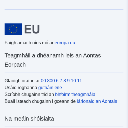
Faigh amach níos mó ar
europa.eu
Teagmháil a dhéanamh leis an Aontas
Eorpach
Glaoigh orainn ar
00 800 6 7 8 9 10 11
Úsáid roghanna
gutháin eile
Scríobh chugainn tríd an
bhfoirm theagmhála
Buail isteach chugainn i gceann de
lárionaid an Aontais
Na meáin shóisialta