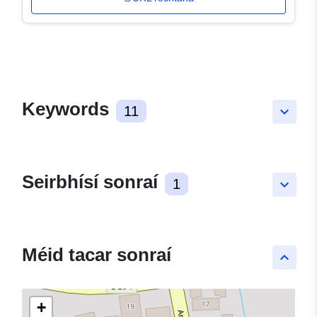
Keywords
11
keyboard_arrow_down
Seirbhísí sonraí
1
keyboard_arrow_down
Méid tacar sonraí
keyboard_arrow_up
+