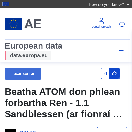
How do you know?
Logáil isteach
European data
data.europa.eu
0
Tacar sonraí
Beatha ATOM don phlean
forbartha Ren - 1.1
Sandblessen (ar fionraí go
páirteach) den