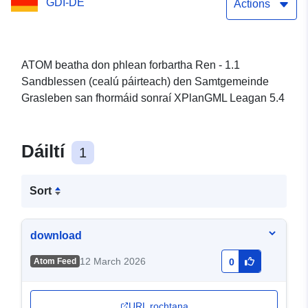
GDI-DE
Samtgemeinde Grasleben
Actions
ATOM beatha don phlean forbartha Ren - 1.1
Sandblessen (cealú páirteach) den Samtgemeinde
Grasleben san fhormáid sonraí XPlanGML Leagan 5.4
Dáiltí
1
Sort
download
12 March 2026
Atom Feed
0
URL rochtana