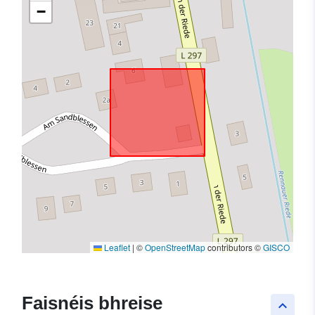
−
Leaflet
|
©
OpenStreetMap
contributors ©
GISCO
Faisnéis bhreise
keyboard_arrow_up