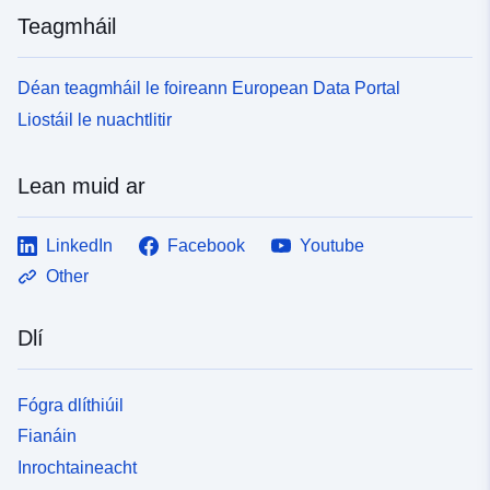
Teagmháil
Déan teagmháil le foireann European Data Portal
Liostáil le nuachtlitir
Lean muid ar
LinkedIn
Facebook
Youtube
Other
Dlí
Fógra dlíthiúil
Fianáin
Inrochtaineacht