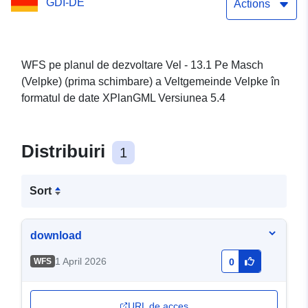
GDI-DE
municipalității Velpke
Actions
WFS pe planul de dezvoltare Vel - 13.1 Pe Masch
(Velpke) (prima schimbare) a Veltgemeinde Velpke în
formatul de date XPlanGML Versiunea 5.4
Distribuiri
1
Sort
download
1 April 2026
WFS
0
URL de acces