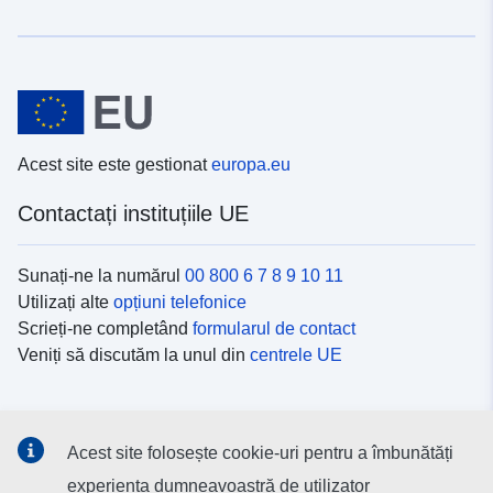
Acest site este gestionat
europa.eu
Contactați instituțiile UE
Sunați-ne la numărul
00 800 6 7 8 9 10 11
Utilizați alte
opțiuni telefonice
Scrieți-ne completând
formularul de contact
Veniți să discutăm la unul din
centrele UE
Platformele de comunicare socială
Acest site folosește cookie-uri pentru a îmbunătăți
Descoperiți canalele UE
pe rețelele sociale
experiența dumneavoastră de utilizator