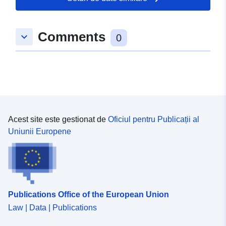
52.4120121 ], [ 10.9342303,
52.4120121 ], [ 10.9342303,
Comments
keyboard_arrow_down
52.4108015 ], [ 10.9310977,
0
52.4108015 ], [ 10.9310977,
52.4120121 ] ]
Tip:
Polygon
Conform cu:
Resursă:
http://data.europa.eu/eli/reg/2009/
Acest site este gestionat de
Oficiul pentru Publicații al
Uniunii Europene
uriRef:
http://data.europa.eu/88u/dataset/
ceb9-41ab-b2ac-b2754c0c3bff
Publications Office of the European Union
Law | Data | Publications