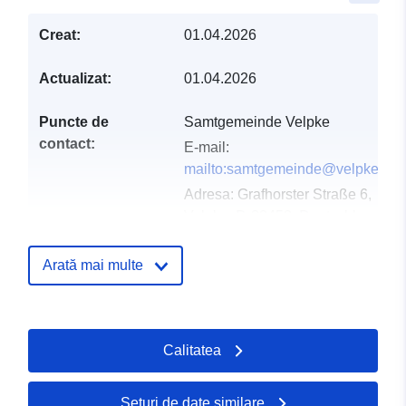
Creat:
01.04.2026
Actualizat:
01.04.2026
Puncte de
Samtgemeinde Velpke
contact:
E-mail:
mailto:samtgemeinde@velpke.de
Adresa:
Grafhorster Straße 6,
Velpke, D-38458, Deutschland
Adresă URL:
http://www.velpke.de
Arată mai multe
Registru catalog:
Adăugat la data.europa.eu:
11 Apr
Informații actualizate la data a.eur
Calitatea
25 July 2026
Seturi de date similare
Spațial:
Coordonate:
[ [ 10.9310977,