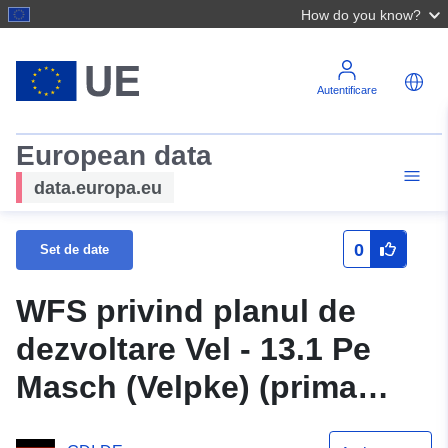
How do you know?
Autentificare
European data
data.europa.eu
0
Set de date
WFS privind planul de
dezvoltare Vel - 13.1 Pe
Masch (Velpke) (prima
modificare) a