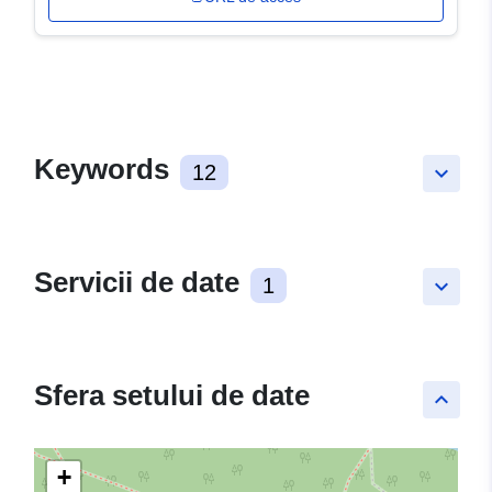
Keywords
12
keyboard_arrow_down
Servicii de date
1
keyboard_arrow_down
Sfera setului de date
keyboard_arrow_up
+