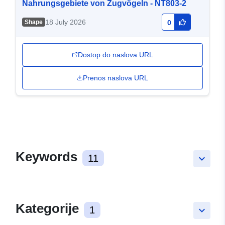
Nahrungsgebiete von Zugvögeln - NT803-2
18 July 2026
Shape
0
Dostop do naslova URL
Prenos naslova URL
Keywords
11
keyboard_arrow_down
Kategorije
1
keyboard_arrow_down