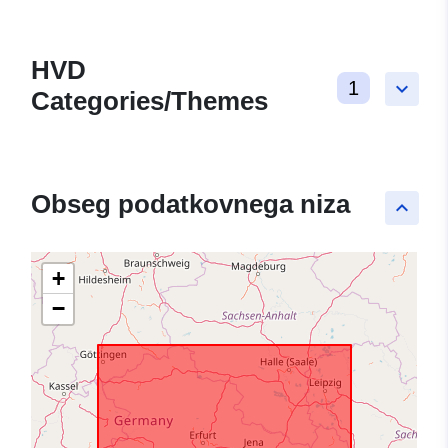
HVD
1
keyboard_arrow_down
Categories/Themes
Obseg podatkovnega niza
keyboard_arrow_up
+
−