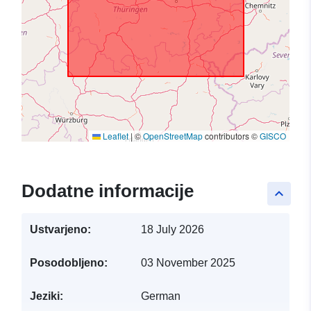
Leaflet
|
©
OpenStreetMap
contributors ©
GISCO
Dodatne informacije
keyboard_arrow_up
Ustvarjeno:
18 July 2026
Posodobljeno:
03 November 2025
Jeziki:
German