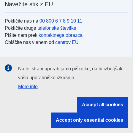
Navežite stik z EU
Pokličite nas na
00 800 6 7 8 9 10 11
Pokličite druge
telefonske številke
Pišite nam prek
kontaktnega obrazca
Obiščite nas v enem od
centrov EU
Družbeni mediji
Na tej strani uporabljamo piškotke, da bi izboljšali
Iskanje po
družbenih medijih EU
vašo uporabniško izkušnjo
More info
Institucije in organi EU
Accept all cookies
Iskanje po institucijah in organih EU
Accept only essential cookies