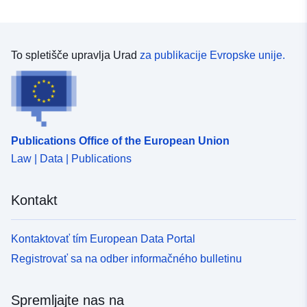
51.6505 ], [ 12.6529,
50.1776 ], [ 9.8727, 50.1776
], [ 9.8727, 51.6505 ] ]
To spletišče upravlja Urad
za publikacije Evropske unije.
Tip:
Polygon
Identifikatorji:
8fa843e3-0d26-40b9-b033-
0002c64421ea
Publications Office of the European Union
uriRef:
http://data.europa.eu/88u/dataset/
Law | Data | Publications
0d26-40b9-b033-0002c64421ea
Periodičnost
annual
Kontakt
nastanka
poslovnega
Kontaktovať tím European Data Portal
dogodka:
Registrovať sa na odber informačného bulletinu
Tip:
Vir:
http://inspire.ec.europa.eu/metadat
Spremljajte nas na