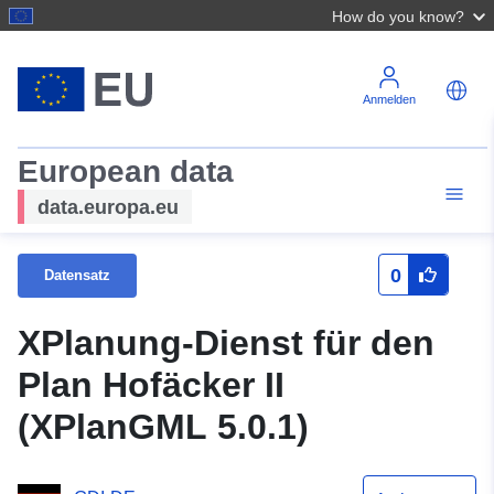
How do you know?
Anmelden
European data
data.europa.eu
0
Datensatz
XPlanung-Dienst für den
Plan Hofäcker II
(XPlanGML 5.0.1)