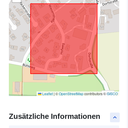
Leaflet
|
©
OpenStreetMap
contributors ©
GISCO
Zusätzliche Informationen
keyboard_arrow_up