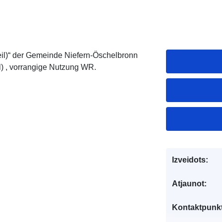
il)“ der Gemeinde Niefern-Öschelbronn
l) , vorrangige Nutzung WR.
Izveidots:
Atjaunot:
Kontaktpunkt