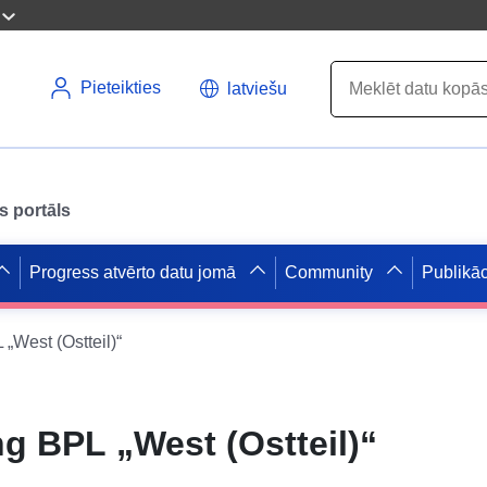
Pieteikties
latviešu
s portāls
Progress atvērto datu jomā
Community
Publikāc
West (Ostteil)“
 BPL „West (Ostteil)“