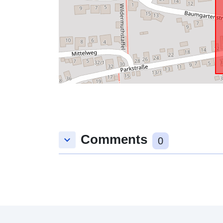
Comments
keyboard_arrow_down
0