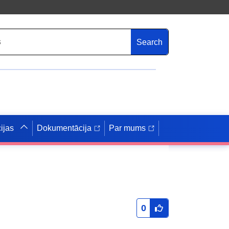
Search
ijas
Dokumentācija
Par mums
0