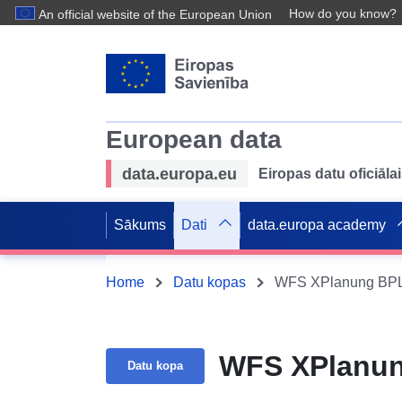
How do you know?
An official website of the European Union
European data
data.europa.eu
Eiropas datu oficiālai
Sākums
Dati
data.europa academy
Home
Datu kopas
WFS XPlanung BPL „
WFS XPlanung
Datu kopa