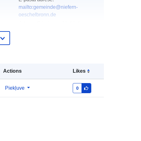
mailto:gemeinde@niefern-
oeschelbronn.de
Adrese:
Friedenstr. 11, Niefern-
Öschelbronn, 75223, Deutschland
URL:
http://www.niefern-
oeschelbronn.de
Pievienots data.europa.eu:
21 February
Actions
Likes
2026
Jaunākā informācija par Data.europa.eu:
25 July 2026
Piekļuve
0
Koordinātes:
[ [ 8.81028,
ta:
48.9080564 ], [ 8.8154163,
48.9080564 ], [ 8.8154163,
48.9055239 ], [ 8.81028,
48.9055239 ], [ 8.81028,