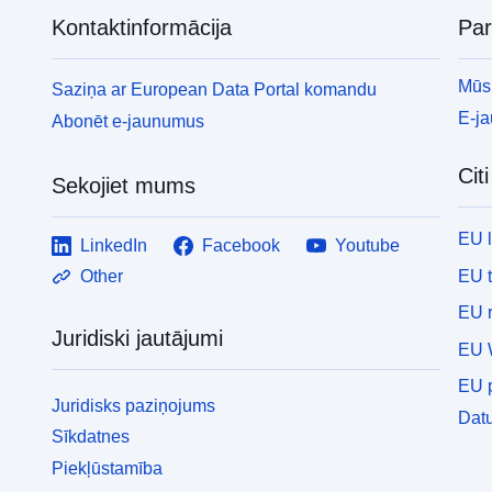
Kontaktinformācija
Pa
Mūsu
Saziņa ar European Data Portal komandu
E-j
Abonēt e-jaunumus
Cit
Sekojiet mums
EU 
LinkedIn
Facebook
Youtube
EU 
Other
EU r
Juridiski jautājumi
EU 
EU p
Juridisks paziņojums
Datu
Sīkdatnes
Piekļūstamība