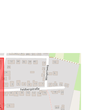
48.9080564 ] ]
Tips:
Polygon
Avoti:
http://data.europa.eu/eli/reg/2009/97
6
http://data.europa.eu/88u/dataset/8fd
dee66-391c-424d-93b6-
03d90e5e7838