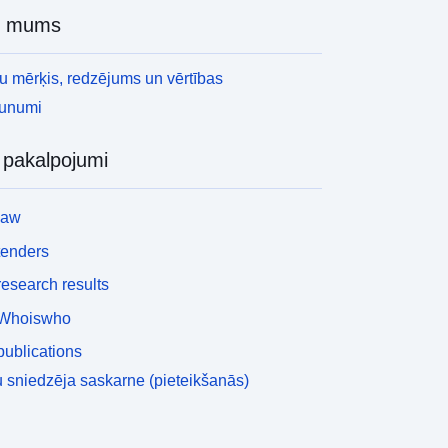
r mums
 mērķis, redzējums un vērtības
aunumi
i pakalpojumi
law
tenders
esearch results
Whoiswho
ublications
 sniedzēja saskarne (pieteikšanās)