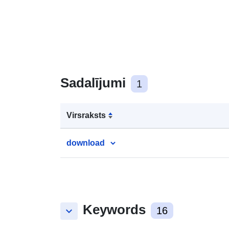
Sadalījumi
1
Virsraksts
download
Keywords
keyboard_arrow_down
16