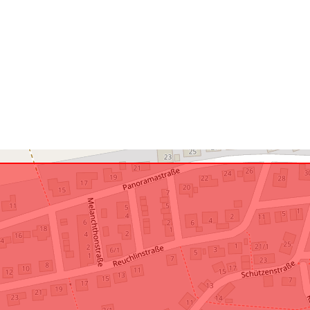
Atbilst:
uriRef: