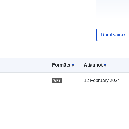
Rādīt vairāk
Kataloga
Formāts
Atjaunot
ieraksts:
12 February 2024
WFS
Ģeogrāfiskā
atrašanās vie