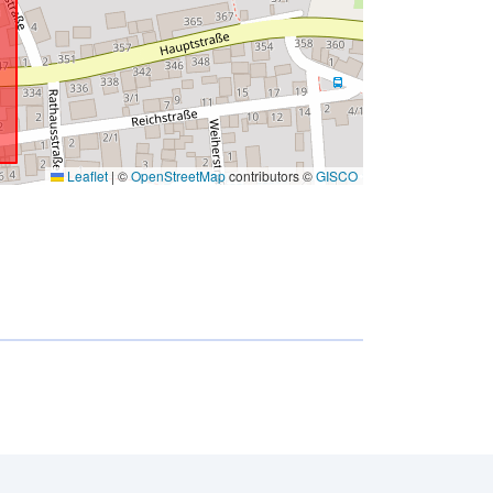
Leaflet
|
©
OpenStreetMap
contributors ©
GISCO