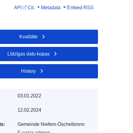
API
Cit.
Metadata
Embed
RSS
Kvalitāte
Līdzīgas datu kopas
History
03.01.2022
12.02.2024
s:
Gemeinde Niefern-Öschelbronn
E-pasta adrese: