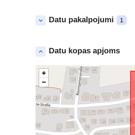
Datu pakalpojumi
keyboard_arrow_down
1
Datu kopas apjoms
keyboard_arrow_up
+
−