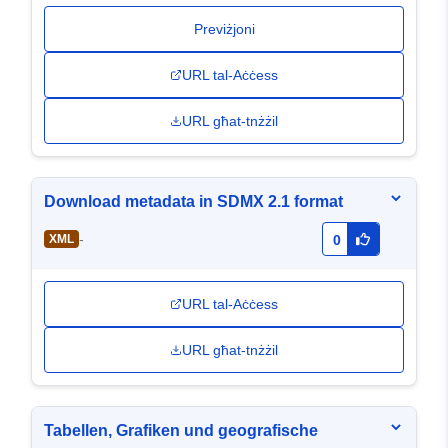
Previżjoni
URL tal-Aċċess
URL għat-tnżżil
Download metadata in SDMX 2.1 format
-
XML
0
URL tal-Aċċess
URL għat-tnżżil
Tabellen, Grafiken und geografische