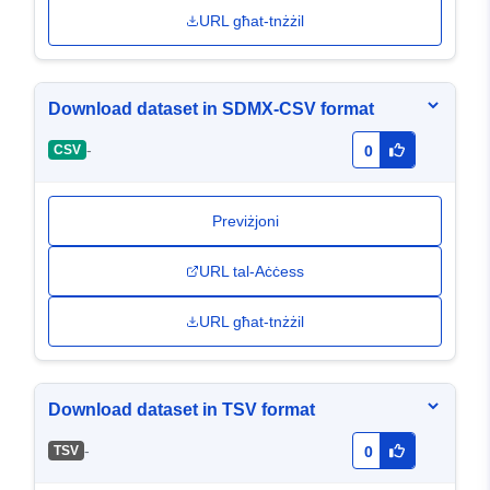
URL għat-tnżżil
Download dataset in SDMX-CSV format
-
CSV
0
Previżjoni
URL tal-Aċċess
URL għat-tnżżil
Download dataset in TSV format
-
TSV
0