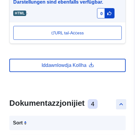
Darstellungen sind ebenfalls verfügbar.
-
HTML
0
URL tal-Aċċess
Iddawnlowdja Kollha
Dokumentazzjonijiet
4
keyboard_arrow_up
Sort