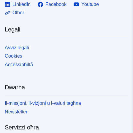
LinkedIn
Facebook
Youtube
Other
Legali
Avviż legali
Cookies
Aċċessibbiltà
Dwarna
Il-missjoni, il-viżjoni u l-valuri tagħna
Newsletter
Servizzi oħra