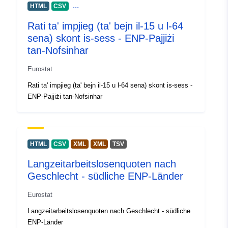
...
HTML
CSV
Identifikaturi:
enpe_lfsa_urgan
Rati ta' impjieg (ta' bejn il-15 u l-64
sena) skont is-sess - ENP-Pajjiżi
Identifikaturi
https://doi.org/10.2908/ENPE_
tan-Nofsinhar
Oħra:
Eurostat
uriRef:
http://data.europa.eu/88u/datase
Rati ta' impjieg (ta' bejn il-15 u l-64 sena) skont is-sess -
ENP-Pajjiżi tan-Nofsinhar
Drittijiet ta'
public
Aċċess:
Perjodiċità tad-
annual
HTML
CSV
XML
XML
TSV
Dovuti:
Langzeitarbeitslosenquoten nach
Kopertura
01 January 2005
Geschlecht - südliche ENP-Länder
temporali:
 -
31 December 2024
Eurostat
Langzeitarbeitslosenquoten nach Geschlecht - südliche
Tip:
Statistical data
ENP-Länder