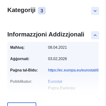
Kategoriji
3
keyboard_arrow_down
Informazzjoni Addizzjonali
keyboard_arrow_up
Maħluq:
08.04.2021
Aġġornati:
03.02.2026
Paġna tal-Bidu:
https://ec.europa.eu/eurostat/dat
Pubblikatur:
Eurostat
Paġna Ewlenija:
https://commission.europa.eu/abou
and-executive-agencies/euros...