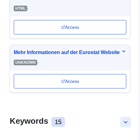
-
HTML
Aċċess
Mehr Informationen auf der Eurostat Website
-
UNKNOWN
Aċċess
Keywords
15
keyboard_arrow_down