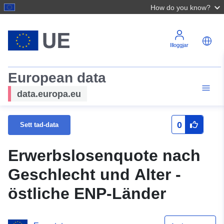
How do you know?
Illoggjar
European data
data.europa.eu
0
Sett tad-data
Erwerbslosenquote nach
Geschlecht und Alter -
östliche ENP-Länder