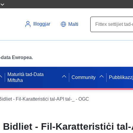
Illoggjar
Malti
ad-data Ewropea.
Maturità tad-Data
Community
Pubblikazzj
Miftuħa
iet - Fil-Karatteristiċi tal-API tal-_ - OGC
dliet - Fil-Karatteristiċi tal-A