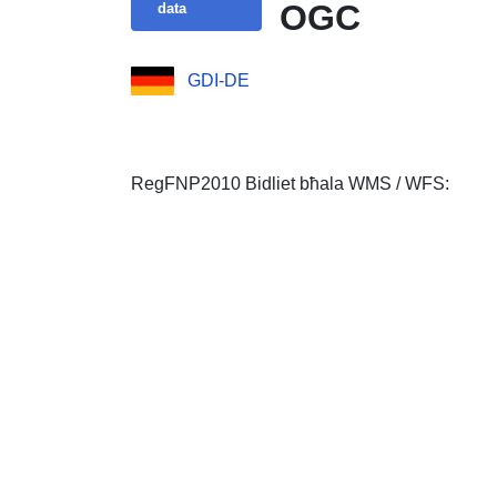
OGC
data
GDI-DE
RegFNP2010 Bidliet bħala WMS / WFS: