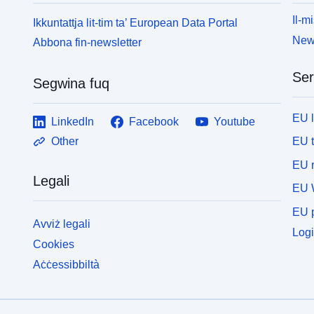
Il-mi
Ikkuntattja lit-tim ta’ European Data Portal
News
Abbona fin-newsletter
Ser
Segwina fuq
EU 
LinkedIn
Facebook
Youtube
EU 
Other
EU r
Legali
EU 
EU p
Avviż legali
Logi
Cookies
Aċċessibbiltà