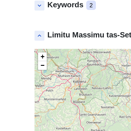
Keywords
keyboard_arrow_down
2
Limitu Massimu tas-Set
keyboard_arrow_up
+
−