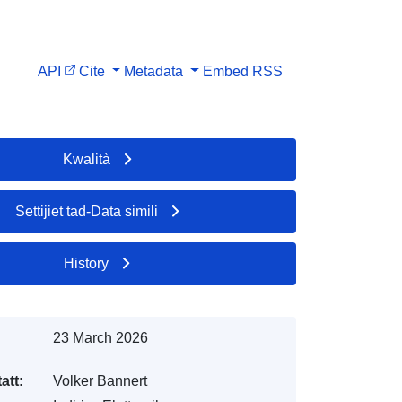
API
Cite
Metadata
Embed
RSS
Kwalità
Settijiet tad-Data simili
History
23 March 2026
att:
Volker Bannert