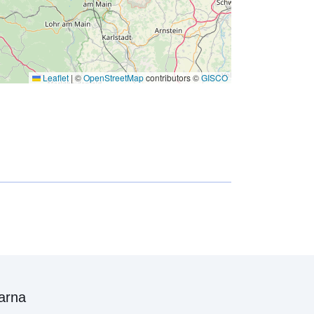
Leaflet
|
©
OpenStreetMap
contributors ©
GISCO
arna