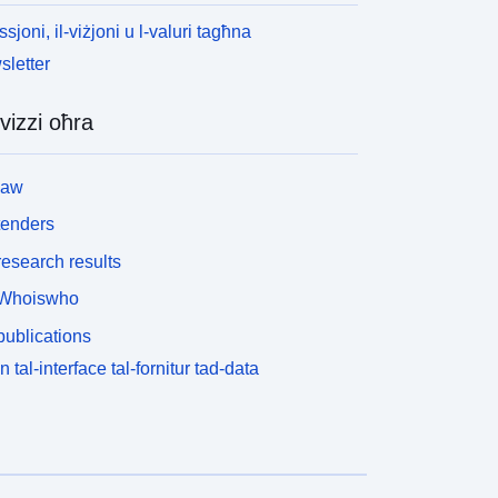
ssjoni, il-viżjoni u l-valuri tagħna
letter
vizzi oħra
law
tenders
esearch results
Whoiswho
ublications
n tal-interface tal-fornitur tad-data