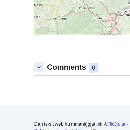
Comments
keyboard_arrow_down
0
Dan is-sit web hu mmaniġġjat mill-
Uffiċċju tal-