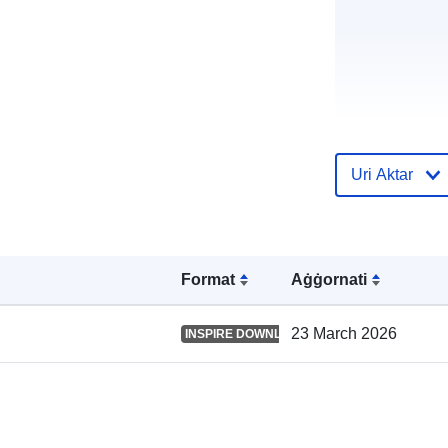
Reġistru tal-
Katalgu:
Uri Aktar
Spazjali:
Format
Aġġornati
23 March 2026
INSPIRE DOWNLOAD SERVICE