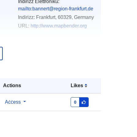
Indirizz Elettroniku:
mailto:bannert@region-frankfurt.de
Indirizz:
Frankfurt, 60329, Germany
URL:
http://www.mapbender.org
Miżjud ma’ data.europa.eu:
11 April
2026
Aġġornat fuq data.europa.eu:
30
April 2026
Koordinati:
[ [ 8.3452838,
Actions
Likes
50.4749698 ], [ 9.039332,
50.4749698 ], [ 9.039332,
Aċċess
0
49.918736 ], [ 8.3452838,
49.918736 ], [ 8.3452838,
50.4749698 ] ]
Tip:
Polygon