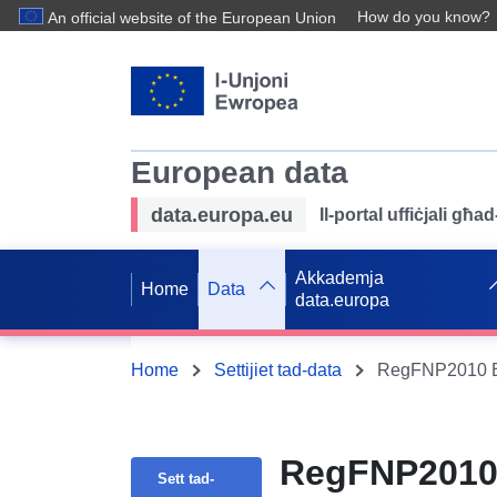
How do you know?
An official website of the European Union
European data
data.europa.eu
Il-portal uffiċjali għ
Akkademja
Home
Data
data.europa
Home
Settijiet tad-data
RegFNP2010 Bidl
RegFNP2010 Bi
Sett tad-