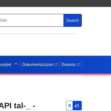
Search
onijiet
Dokumentazzjoni
Dwarna
PI tal-_ -
0