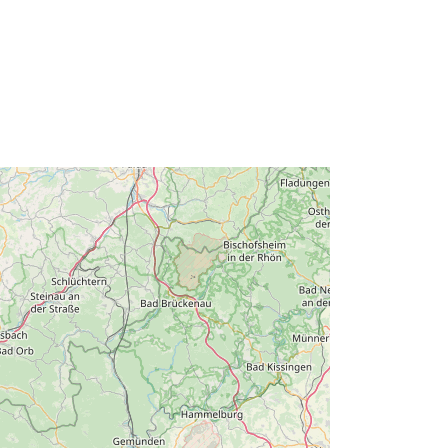
li:
http://data.europa.eu/88u/dataset/90
03bd51-10d3-7997-7063-
8da2f4401a7b