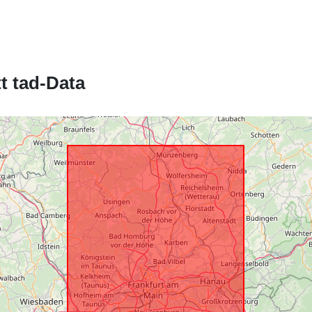
Riżors Spazja
uriRef:
t tad-Data