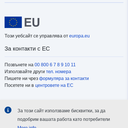
Този уебсайт се управлява от
europa.eu
За контакти с ЕС
Позвънете на
00 800 6 7 8 9 10 11
Използвайте други
тел. номера
Пишете ни чрез
формуляра за контакти
Посетете ни в
центровете на ЕС
Социални медии
За този сайт използваме бисквитки, за да
Вижте профили на ЕС в
социалните медии
подобрим вашата работа като потребители
More info