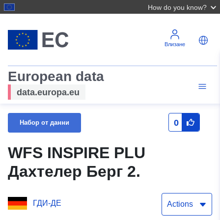
How do you know?
Влизане
European data
data.europa.eu
0
Набор от данни
WFS INSPIRE PLU
Дахтелер Берг 2.
ГДИ-ДЕ
Actions