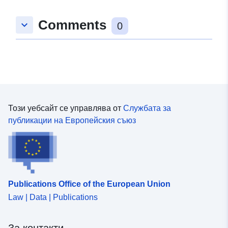
:
48.6830835 ], [ 8.8547839,
Comments
keyboard_arrow_down
48.6830835 ], [ 8.8547839,
0
48.682171 ], [ 8.8527239,
48.682171 ], [ 8.8527239,
48.6830835 ] ]
Тип:
Polygon
Съответства на:
Ресурси:
Този уебсайт се управлява от
Службата за
http://data.europa.eu/eli/reg/2009/
публикации на Европейския съюз
uriRef:
http://data.europa.eu/88u/dataset
8ac5-418e-b2e1-a9db8406f868
Publications Office of the European Union
Law | Data | Publications
За контакти