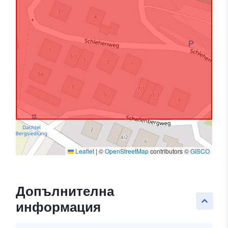
Leaflet
|
©
OpenStreetMap
contributors ©
GISCO
Допълнителна
keyboard_arrow_up
информация