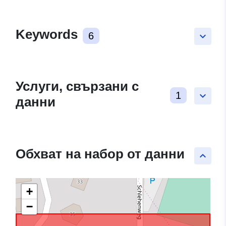
Keywords
6
keyboard_arrow_down
Услуги, свързани с
1
keyboard_arrow_down
данни
Обхват на набор от данни
keyboard_arrow_up
+
−