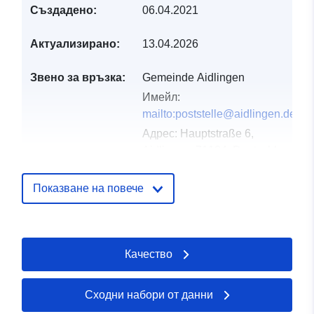
Създадено:
06.04.2021
Актуализирано:
13.04.2026
Звено за връзка:
Gemeinde Aidlingen
Имейл:
mailto:poststelle@aidlingen.de
Адрес:
Hauptstraße 6,
Aidlingen, 71134, Deutschland
URL адрес:
http://www.aidlingen.de
Показване на повече
Каталожен
Добавено към data.europa.eu:
21
запис:
February 2026
Качество
Актуализирана на data.europa.eu
25 July 2026
Сходни набори от данни
Пространствени
Координати:
[ [ 8.8527239,