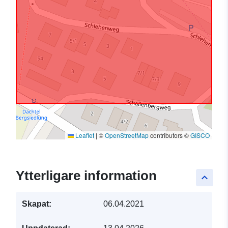
Leaflet
|
©
OpenStreetMap
contributors ©
GISCO
Ytterligare information
keyboard_arrow_up
Skapat:
06.04.2021