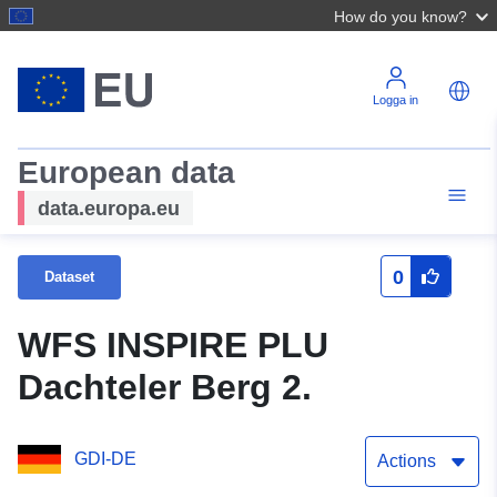
How do you know?
Logga in
European data
data.europa.eu
0
Dataset
WFS INSPIRE PLU
Dachteler Berg 2.
GDI-DE
Actions