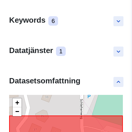
Keywords
6
keyboard_arrow_down
Datatjänster
1
keyboard_arrow_down
Datasetsomfattning
keyboard_arrow_up
+
−