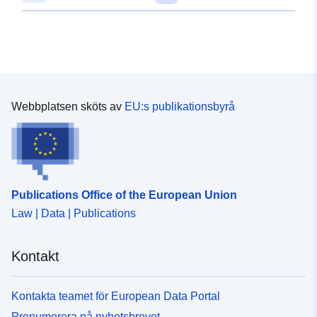
48.682171 ], [ 8.8527239,
48.682171 ], [ 8.8527239,
48.6830835 ] ]
Typ:
Polygon
Anpassat efter:
Resurs:
Webbplatsen sköts av
EU:s publikationsbyrå
http://data.europa.eu/eli/reg/2009/
uriRef:
http://data.europa.eu/88u/dataset
8ac5-418e-b2e1-a9db8406f868
Publications Office of the European Union
Law | Data | Publications
Kontakt
Kontakta teamet för European Data Portal
Prenumerera på nyhetsbrevet