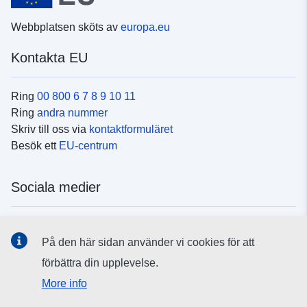
Webbplatsen sköts av
europa.eu
Kontakta EU
Ring
00 800 6 7 8 9 10 11
Ring
andra nummer
Skriv till oss via
kontaktformuläret
Besök ett
EU-centrum
Sociala medier
Hitta oss i
sociala medier
På den här sidan använder vi cookies för att
förbättra din upplevelse.
EU:s institutioner och organ
More info