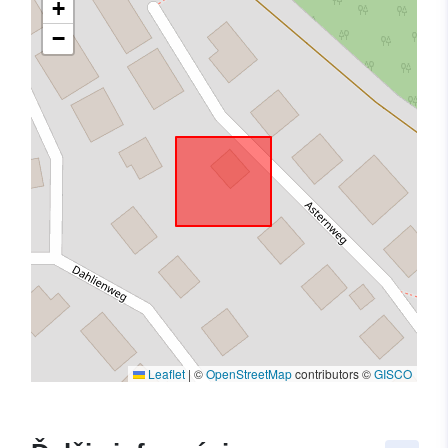
+
−
Leaflet
|
©
OpenStreetMap
contributors ©
GISCO