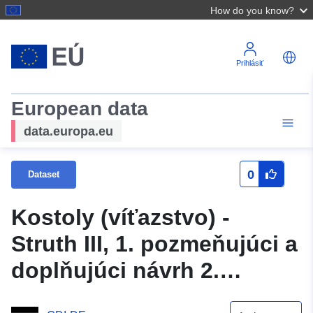
How do you know?
Prihlásiť
European data
data.europa.eu
0
Dataset
Kostoly (víťazstvo) -
Struth III, 1. pozmeňujúci a
doplňujúci návrh 2.
pozmeňujúci a doplňujúci