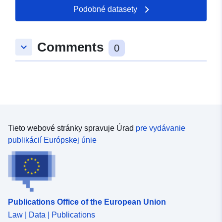
50.8203 ], [ 7.89254,
Podobné datasety
50.8206 ] ]
Typ:
Polygon
Comments
keyboard_arrow_down
0
uriRef:
http://data.europa.eu/88u/dataset
d55a-28de-294f-1eaa9752649a
Tieto webové stránky spravuje Úrad
pre vydávanie
publikácií Európskej únie
Publications Office of the European Union
Law | Data | Publications