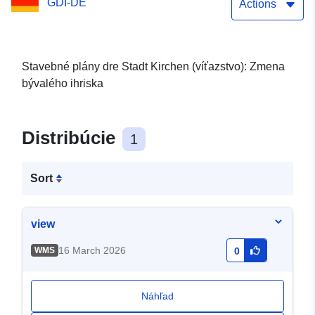
GDI-DE
návrh
Actions
Stavebné plány dre Stadt Kirchen (víťazstvo): Zmena
bývalého ihriska
Distribúcie
1
Sort
view
16 March 2026
WMS
0
Náhľad