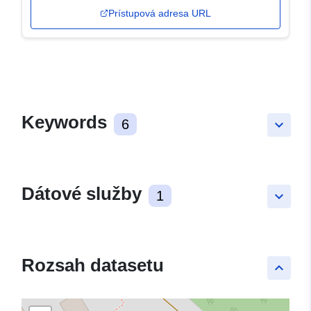
Prístupová adresa URL
Keywords
6
keyboard_arrow_down
Dátové služby
1
keyboard_arrow_down
Rozsah datasetu
keyboard_arrow_up