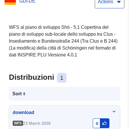
GDI-DE
tra Clus - Insediamento e
Actions
Bundesstraße 244 (tra
Clus e B 244) (1a modifica)
WFS al piano di sviluppo Shö - 5.1 Copertina del
piano di sviluppo sub-locale dello sviluppo tra Clus -
della città di Schöningen
Insediamento e Bundesstraße 244 (Tra Clus e B 244)
(1a modifica) della città di Schöningen nel formato di
dati INSPIRE PLU Versione 4.0.1
Distribuzioni
1
Sort
download
23 March 2026
WFS
0