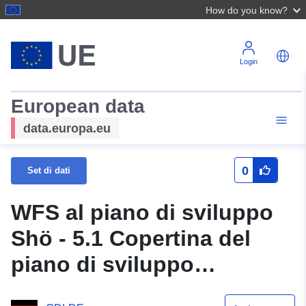
How do you know?
Login
European data
data.europa.eu
0
Set di dati
WFS al piano di sviluppo
Shö - 5.1 Copertina del
piano di sviluppo
sublocale dello sviluppo