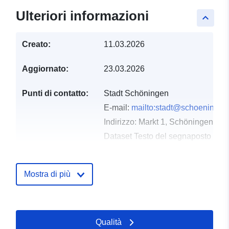
Ulteriori informazioni
keyboard_arrow_up
Creato:
11.03.2026
Aggiornato:
23.03.2026
Punti di contatto:
Stadt Schöningen
E-mail:
mailto:stadt@schoeningen
Indirizzo:
Markt 1, Schöningen, D-
Dataset Testo del segnaposto del 
https://www.schoeningen.de/leben
wohnen/bauleitplanung/bauleitplae
Mostra di più
Registro del
Aggiunta a data.europa.eu:
21
catalogo:
March 2026
Aggiornato su data.europa.eu:
Qualità
25 July 2026