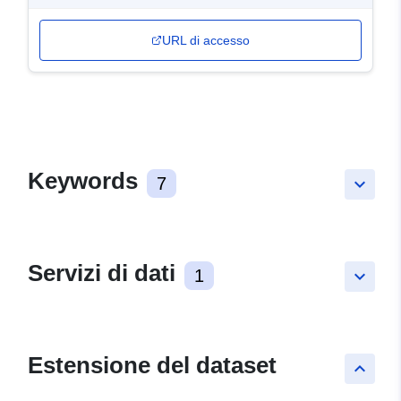
URL di accesso
Keywords
7
keyboard_arrow_down
Servizi di dati
1
keyboard_arrow_down
Estensione del dataset
keyboard_arrow_up