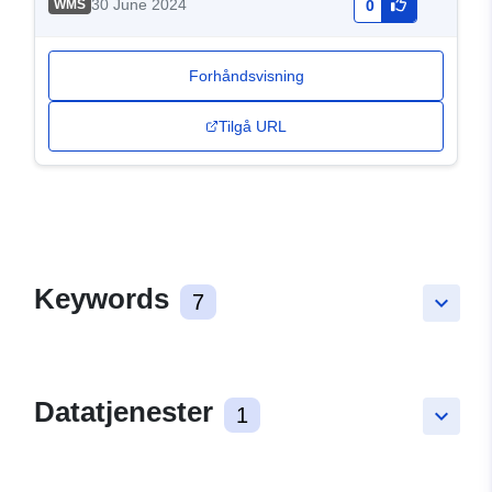
30 June 2024
WMS
0
Forhåndsvisning
Tilgå URL
Keywords
7
keyboard_arrow_down
Datatjenester
1
keyboard_arrow_down