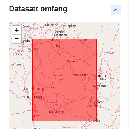
Datasæt omfang
keyboard_arrow_up
+
−