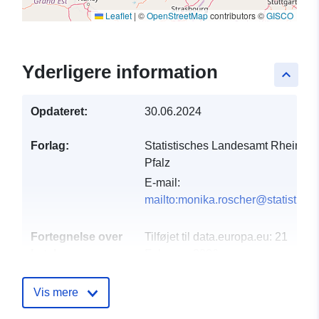
Leaflet
|
©
OpenStreetMap
contributors ©
GISCO
Yderligere information
keyboard_arrow_up
Opdateret:
30.06.2024
Forlag:
Statistisches Landesamt Rheinlan
Pfalz
E-mail:
mailto:monika.roscher@statistik.rl
Fortegnelse over
Tilføjet til data.europa.eu:
21
kataloger:
February 2026
Opdateret på data.europa.eu:
25 July 2026
Vis mere