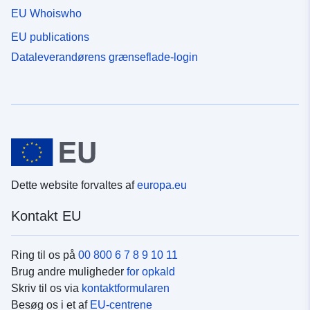
EU Whoiswho
EU publications
Dataleverandørens grænseflade-login
Dette website forvaltes af
europa.eu
Kontakt EU
Ring til os på
00 800 6 7 8 9 10 11
Brug andre muligheder
for opkald
Skriv til os via
kontaktformularen
Besøg os i et af
EU-centrene