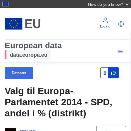
How do you know?
Log ind
European data
data.europa.eu
0
Datasæt
Valg til Europa-
Parlamentet 2014 - SPD,
andel i % (distrikt)