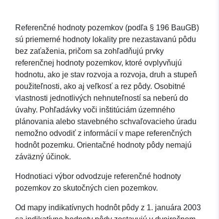
Referenčné hodnoty pozemkov (podľa § 196 BauGB)
sú priemerné hodnoty lokality pre nezastavanú pôdu
bez zaťaženia, pričom sa zohľadňujú prvky
referenčnej hodnoty pozemkov, ktoré ovplyvňujú
hodnotu, ako je stav rozvoja a rozvoja, druh a stupeň
použiteľnosti, ako aj veľkosť a rez pôdy. Osobitné
vlastnosti jednotlivých nehnuteľností sa neberú do
úvahy. Pohľadávky voči inštitúciám územného
plánovania alebo stavebného schvaľovacieho úradu
nemožno odvodiť z informácií v mape referenčných
hodnôt pozemku. Orientačné hodnoty pôdy nemajú
záväzný účinok.
Hodnotiaci výbor odvodzuje referenčné hodnoty
pozemkov zo skutočných cien pozemkov.
Od mapy indikatívnych hodnôt pôdy z 1. januára 2003