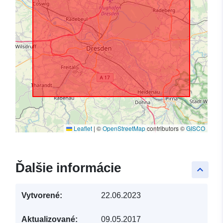
Leaflet
|
©
OpenStreetMap
contributors ©
GISCO
Ďalšie informácie
keyboard_arrow_up
Vytvorené:
22.06.2023
Aktualizované:
09.05.2017