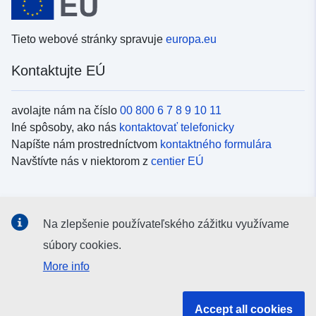
Tieto webové stránky spravuje
europa.eu
Kontaktujte EÚ
avolajte nám na číslo
00 800 6 7 8 9 10 11
Iné spôsoby, ako nás
kontaktovať telefonicky
Napíšte nám prostredníctvom
kontaktného formulára
Navštívte nás v niektorom z
centier EÚ
Sociálne médiá
Na zlepšenie používateľského zážitku využívame
Kanály EÚ na
sociálnych médiách
súbory cookies.
More info
Inštitúcie a orgány EÚ
Accept all cookies