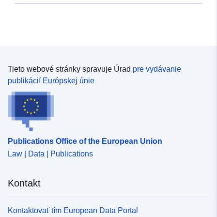
Typ:
Polygon
Pôvod:
Die Daten stammen vom
Gutachterausschuss für
Grundstückswerte in der
Tieto webové stránky spravuje Úrad
pre vydávanie
Landes...
publikácií Európskej únie
Identifikátory:
https://geoportal.sachsen.de/md/9
1c37-46ab-896a-fdd8d618f074
uriRef:
http://data.europa.eu/88u/dataset/
Publications Office of the European Union
1c37-46ab-896a-fdd8d618f074
Law | Data | Publications
Kontakt
Kontaktovať tím European Data Portal