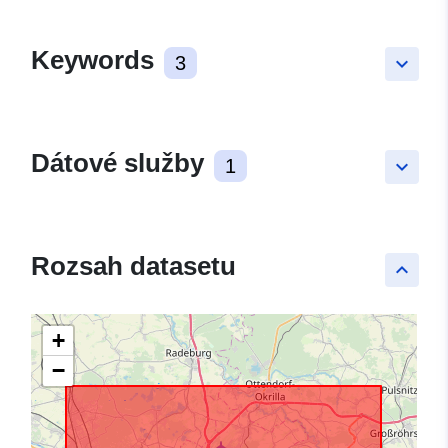
Keywords
3
keyboard_arrow_down
Dátové služby
1
keyboard_arrow_down
Rozsah datasetu
keyboard_arrow_up
+
−