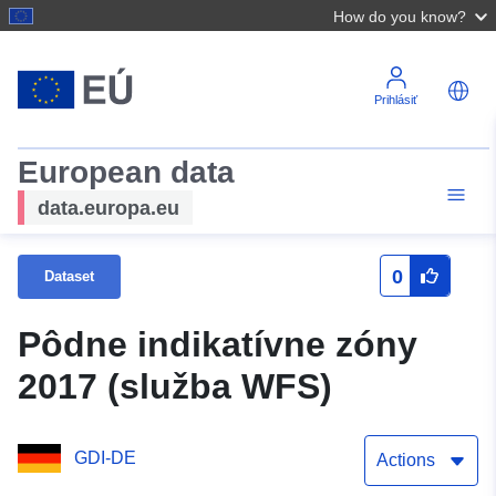
How do you know?
Prihlásiť
European data
data.europa.eu
0
Dataset
Pôdne indikatívne zóny
2017 (služba WFS)
GDI-DE
Actions