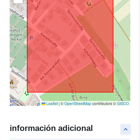
Leaflet
|
©
OpenStreetMap
contributors ©
GISCO
información adicional
keyboard_arrow_up