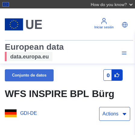
How do you know?
Iniciar sesión
European data
data.europa.eu
0
Conjunto de datos
WFS INSPIRE BPL Bürg
GDI-DE
Actions