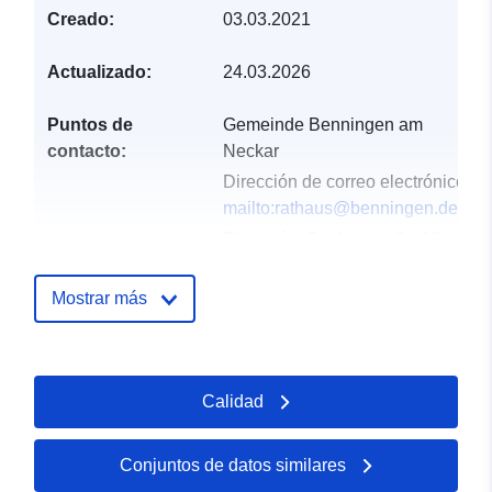
Creado:
03.03.2021
Actualizado:
24.03.2026
Puntos de
Gemeinde Benningen am
contacto:
Neckar
Dirección de correo electrónico:
mailto:rathaus@benningen.de
Dirección:
Studionstraße 10,
Benningen am Neckar, 71726,
Deutschland
Mostrar más
URL:
http://www.benningen.de
Registro del
Añadido a data.europa.eu:
21
Calidad
catálogo:
February 2026
Actualizado en data.europa.eu:
25 July 2026
Conjuntos de datos similares