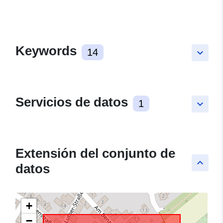
Keywords
14
keyboard_arrow_down
Servicios de datos
1
keyboard_arrow_down
Extensión del conjunto de
keyboard_arrow_up
datos
+
−