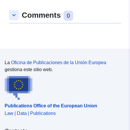
Espacial:
Coordenadas:
[ [ 9.2448192,
Comments
keyboard_arrow_down
48.9461788 ], [ 9.2477721,
0
48.9461788 ], [ 9.2477721,
48.9439792 ], [ 9.2448192,
48.9439792 ], [ 9.2448192,
48.9461788 ] ]
Tipo:
Polygon
La
Oficina de Publicaciones de la Unión Europea
Conforme a:
Recurso:
gestiona este sitio web.
http://data.europa.eu/eli/reg/2009/
uriRef:
http://data.europa.eu/88u/dataset
028a-45e2-8175-4f057647da8f
Publications Office of the European Union
Law | Data | Publications