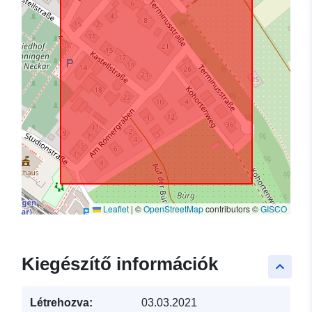
Leaflet
|
©
OpenStreetMap
contributors ©
GISCO
Kiegészítő információk
keyboard_arrow_up
Létrehozva:
03.03.2021