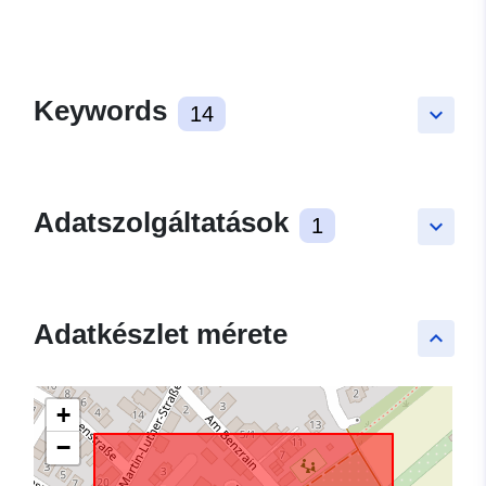
Keywords
14
keyboard_arrow_down
Adatszolgáltatások
1
keyboard_arrow_down
Adatkészlet mérete
keyboard_arrow_up
+
−