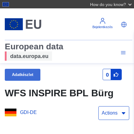
How do you know?
Bejelentkezés
European data
data.europa.eu
0
Adatkészlet
WFS INSPIRE BPL Bürg
GDI-DE
Actions