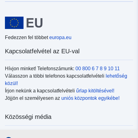
Fedezzen fel többet
europa.eu
Kapcsolatfelvétel az EU-val
Hívjon minket! Telefonszámunk:
00 800 6 7 8 9 10 11
Válasszon a többi telefonos kapcsolatfelvételi
lehetőség
közül!
Írjon nekünk a kapcsolatfelvételi
űrlap kitöltésével!
Jöjjön el személyesen az
uniós központok egyikébe!
Közösségi média
Kövesse az EU
közösségi oldalait!