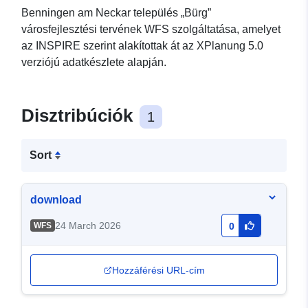
Benningen am Neckar település „Bürg”
városfejlesztési tervének WFS szolgáltatása, amelyet
az INSPIRE szerint alakítottak át az XPlanung 5.0
verziójú adatkészlete alapján.
Disztribúciók
1
Sort
download
24 March 2026
WFS
0
Hozzáférési URL-cím