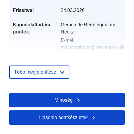
Frissítve:
24.03.2026
Kapcsolattartási
Gemeinde Benningen am
pontok:
Neckar
E-mail:
mailto:rathaus@benningen.de
Cím:
Studionstraße 10,
Benningen am Neckar,
71726, Deutschland
Több megjelenítése
URL:
http://www.benningen.de
Minőség
Katalógus-
Hozzáadva a data.europa.eu-hoz:
nyilvántartás:
21 February 2026
Frissítve: data.europa.eu:
25 July
Hasonló adatkészletek
2026