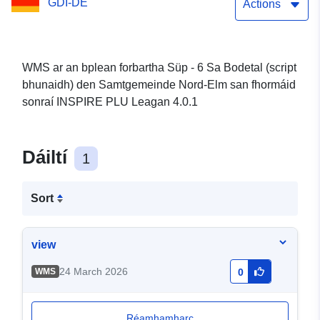
GDI-DE
Elm
Actions
WMS ar an bplean forbartha Süp - 6 Sa Bodetal (script
bhunaidh) den Samtgemeinde Nord-Elm san fhormáid
sonraí INSPIRE PLU Leagan 4.0.1
Dáiltí
1
Sort
view
24 March 2026
WMS
0
Réamhamharc