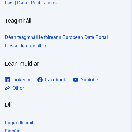
Law | Data | Publications
Teagmháil
Déan teagmháil le foireann European Data Portal
Liostáil le nuachtlitir
Lean muid ar
LinkedIn
Facebook
Youtube
Other
Dlí
Fógra dlíthiúil
Fianáin