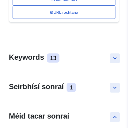
URL rochtana
Keywords
13
keyboard_arrow_down
Seirbhísí sonraí
1
keyboard_arrow_down
Méid tacar sonraí
keyboard_arrow_up