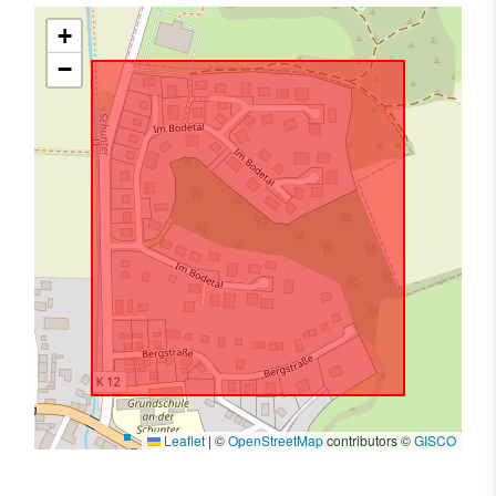
+
−
Leaflet
|
©
OpenStreetMap
contributors ©
GISCO