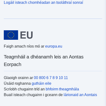
Logáil isteach chomhéadan an tsoláthraí sonraí
Faigh amach níos mó ar
europa.eu
Teagmháil a dhéanamh leis an Aontas
Eorpach
Glaoigh orainn ar
00 800 6 7 8 9 10 11
Úsáid roghanna
gutháin eile
Scríobh chugainn tríd an
bhfoirm theagmhála
Buail isteach chugainn i gceann de
lárionaid an Aontais