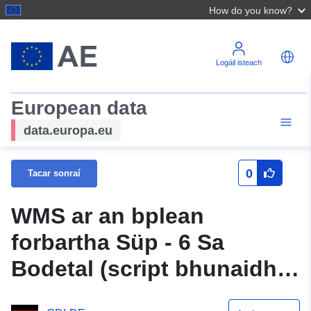
How do you know?
Logáil isteach
European data
data.europa.eu
0
Tacar sonraí
WMS ar an bplean
forbartha Süp - 6 Sa
Bodetal (script bhunaidh)
den Samtgemeinde Nord-