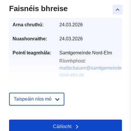
Faisnéis bhreise
keyboard_arrow_up
Arna chruthú:
24.03.2026
Nuashonraithe:
24.03.2026
Pointí teagmhála:
Samtgemeinde Nord-Elm
Ríomhphost:
mailto:bauen@samtgemeinde-
nord-elm.de
Seoladh:
Steinweg 15,
Süpplingen, 38373,
Deutschland
Taispeáin níos mó
URL:
https://www.samtgemeinde-
nord-elm.de/
Cáilíocht