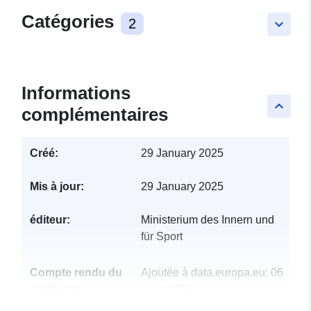
Catégories
2
keyboard_arrow_down
Informations
keyboard_arrow_up
complémentaires
Créé:
29 January 2025
Mis à jour:
29 January 2025
éditeur:
Ministerium des Innern und
für Sport
Compte rendu du
Ajoutée à data.europa.eu:
06
catalogue:
June 2026
Mise à jour sur data.europa.eu: