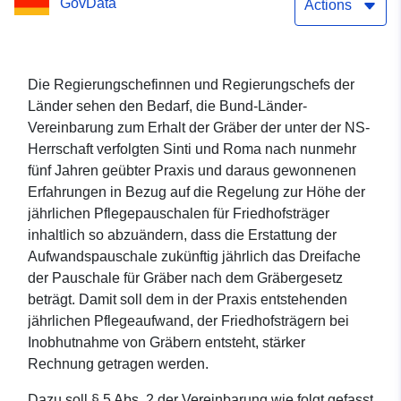
GovData
nationalsozialistischen
Actions
Gewaltherrschaft
verfolgten Sinti und Roma
Die Regierungschefinnen und Regierungschefs der
Länder sehen den Bedarf, die Bund-Länder-
Vereinbarung zum Erhalt der Gräber der unter der NS-
Herrschaft verfolgten Sinti und Roma nach nunmehr
fünf Jahren geübter Praxis und daraus gewonnenen
Erfahrungen in Bezug auf die Regelung zur Höhe der
jährlichen Pflegepauschalen für Friedhofsträger
inhaltlich so abzuändern, dass die Erstattung der
Aufwandspauschale zukünftig jährlich das Dreifache
der Pauschale für Gräber nach dem Gräbergesetz
beträgt. Damit soll dem in der Praxis entstehenden
jährlichen Pflegeaufwand, der Friedhofsträgern bei
Inobhutnahme von Gräbern entsteht, stärker
Rechnung getragen werden.
Dazu soll § 5 Abs. 2 der Vereinbarung wie folgt gefasst