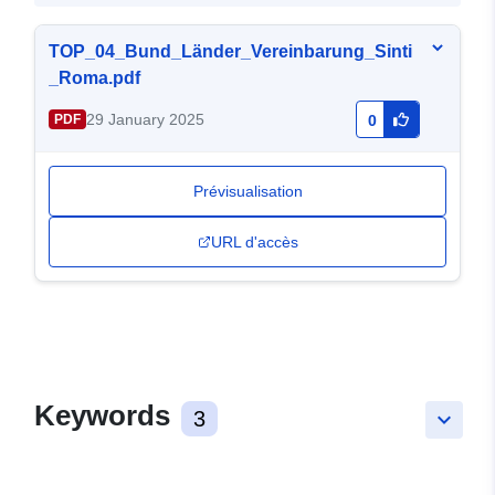
TOP_04_Bund_Länder_Vereinbarung_Sinti
_Roma.pdf
29 January 2025
PDF
0
Prévisualisation
URL d'accès
Keywords
3
keyboard_arrow_down