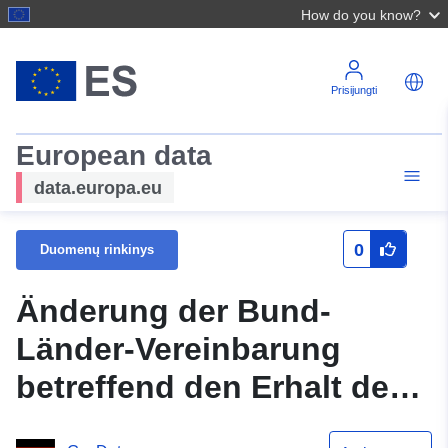
How do you know?
Prisijungti
European data
data.europa.eu
0
Duomenų rinkinys
Änderung der Bund-
Länder-Vereinbarung
betreffend den Erhalt der
Gräber der unter der