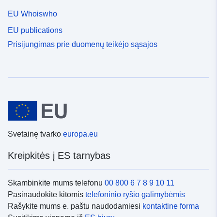
EU Whoiswho
EU publications
Prisijungimas prie duomenų teikėjo sąsajos
Svetainę tvarko
europa.eu
Kreipkitės į ES tarnybas
Skambinkite mums telefonu
00 800 6 7 8 9 10 11
Pasinaudokite kitomis
telefoninio ryšio galimybėmis
Rašykite mums e. paštu naudodamiesi
kontaktine forma