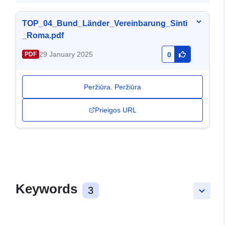
TOP_04_Bund_Länder_Vereinbarung_Sinti
_Roma.pdf
29 January 2025
PDF
0
Peržiūra. Peržiūra
Prieigos URL
Keywords
3
keyboard_arrow_down