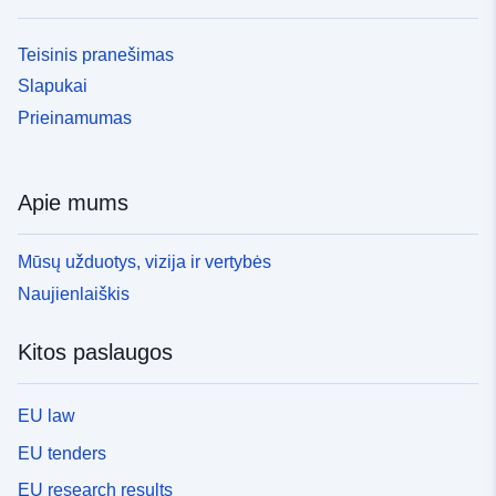
Teisinis pranešimas
Slapukai
Prieinamumas
Apie mums
Mūsų užduotys, vizija ir vertybės
Naujienlaiškis
Kitos paslaugos
EU law
EU tenders
EU research results