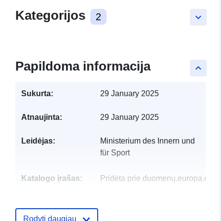
Kategorijos
2
keyboard_arrow_down
Papildoma informacija
keyboard_arrow_up
Sukurta:
29 January 2025
Atnaujinta:
29 January 2025
Leidėjas:
Ministerium des Innern und
für Sport
Katalogo įrašas:
Pridėta prie duomenų.europa.eu:
Atnaujinta informacija apie duome
03 August 2026
Rodyti daugiau