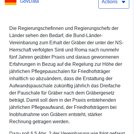
GovData
nationalsozialistischen
Actions
Gewaltherrschaft
verfolgten Sinti und Roma
Die Regierungschefinnen und Regierungschefs der
Länder sehen den Bedarf, die Bund-Länder-
Vereinbarung zum Erhalt der Gräber der unter der NS-
Herrschaft verfolgten Sinti und Roma nach nunmehr
fünf Jahren geübter Praxis und daraus gewonnenen
Erfahrungen in Bezug auf die Regelung zur Höhe der
jährlichen Pflegepauschalen für Friedhofsträger
inhaltlich so abzuändern, dass die Erstattung der
Aufwandspauschale zukünftig jährlich das Dreifache
der Pauschale für Gräber nach dem Gräbergesetz
beträgt. Damit soll dem in der Praxis entstehenden
jährlichen Pflegeaufwand, der Friedhofsträgern bei
Inobhutnahme von Gräbern entsteht, stärker
Rechnung getragen werden.
Dazu soll § 5 Abs. 2 der Vereinbarung wie folgt gefasst