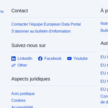
Contact
À p
ons
Notr
Contacter l’équipe European Data Portal
Bull
S'abonner au bulletin d'information
Aut
Suivez-nous sur
EU 
LinkedIn
Facebook
Youtube
EU 
Other
EU r
Aspects juridiques
EU 
EU p
Avis juridique
Conn
Cookies
de 
Accessibilité