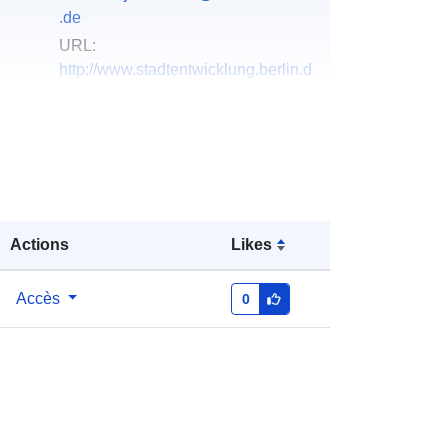
.de
URL:
http://www.stadtentwicklung.berlin.d
e
Fr. Langer
Courriel:
mailto:anja.langer@senstadt.berlin.
de
Actions
Likes
u du
Ajoutée à data.europa.eu:
27 August
2022
Accès
0
Mise à jour sur data.europa.eu:
15
March 2025
Coordonnées:
[ [ 13.079, 52.6877 ], [
13.7701, 52.6877 ], [ 13.7701,
52.3284 ], [ 13.079, 52.3284 ], [