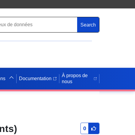
Search
À propos de
ons
Documentation
nous
nts)
0