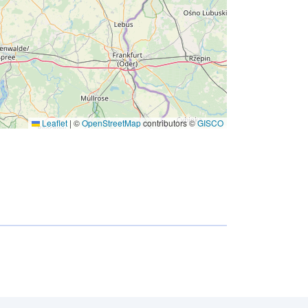
Leaflet
|
©
OpenStreetMap
contributors ©
GISCO