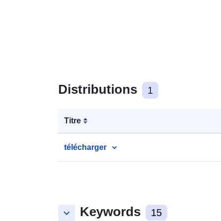
Distributions
1
Titre
télécharger
Keywords
keyboard_arrow_down
15