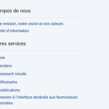
ropos de nous
e mission, notre vision et nos valeurs
etin d’information
res services
law
tenders
esearch results
Whoiswho
ublications
exion à l’interface destinée aux fournisseurs
données