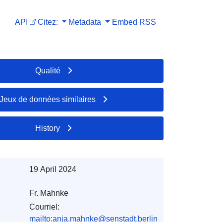
API
Citez:
Metadata
Embed
RSS
Qualité
Jeux de données similaires
History
19 April 2024
Fr. Mahnke
Courriel:
mailto:anja.mahnke@senstadt.berlin