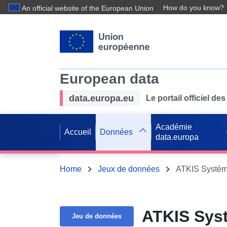
How do you know?
An official website of the European Union
European data
data.europa.eu
Le portail officiel 
Académie
Accueil
Données
data.europa
Home
Jeux de données
ATKIS Système 
ATKIS Syst
Jeu de données