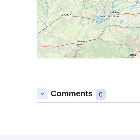
Comments
keyboard_arrow_down
0