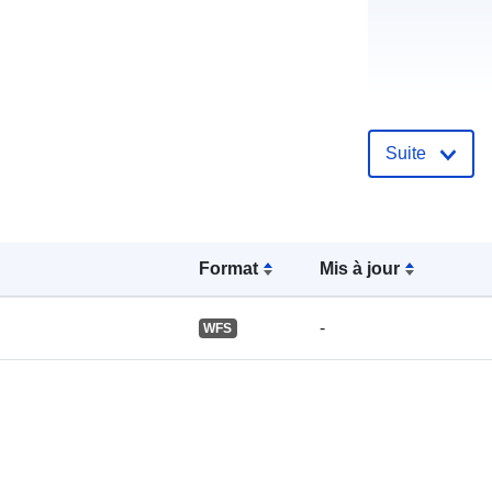
Suite
Format
Mis à jour
Compte rend
catalogue:
-
WFS
spatial: