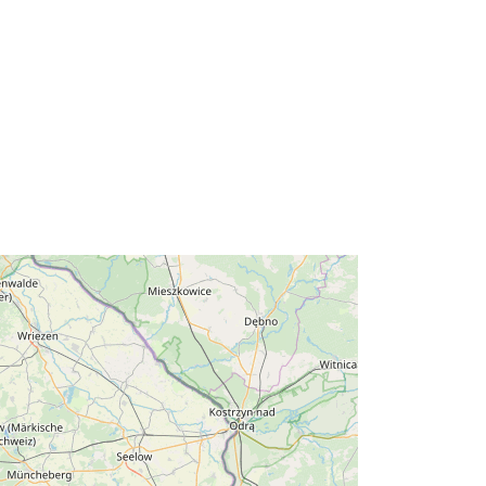
13.079, 52.6877 ] ]
Type:
Polygon
s:
https://registry.gdi-
de.org/id/de.be.csw/2bb41580-
2b29-3511-9263-de7f758ca515
http://data.europa.eu/88u/dataset/90
95ed12-52c3-394f-9b08-
9759a44757c3