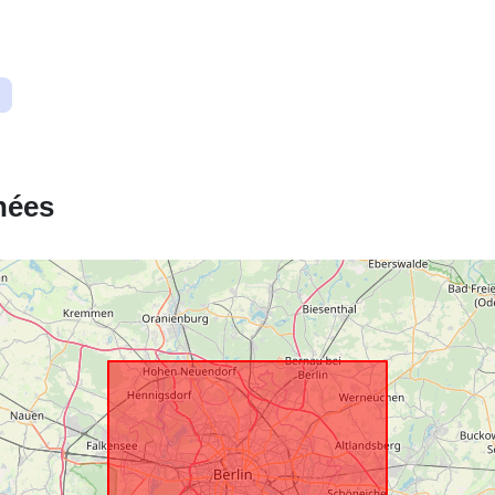
Ressource
spatiale:
Identificateur
nées
uriRef: