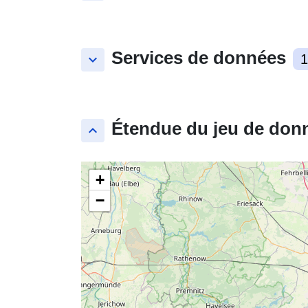
Services de données
keyboard_arrow_down
1
Étendue du jeu de don
keyboard_arrow_up
+
−