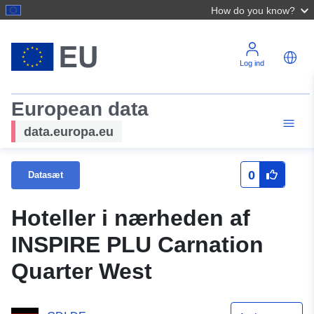
How do you know?
Log ind
European data
data.europa.eu
0
Datasæt
Hoteller i nærheden af
INSPIRE PLU Carnation
Quarter West