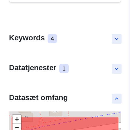
Keywords
4
keyboard_arrow_down
Datatjenester
1
keyboard_arrow_down
Datasæt omfang
keyboard_arrow_up
+
−