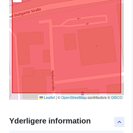
Leaflet
|
©
OpenStreetMap
contributors ©
GISCO
Yderligere information
keyboard_arrow_up