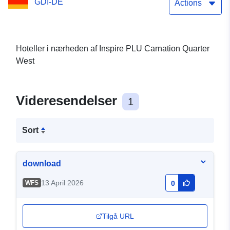
GDI-DE
Actions
Hoteller i nærheden af Inspire PLU Carnation Quarter
West
Videresendelser
1
Sort
download
13 April 2026
WFS
0
Tilgå URL