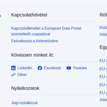
Kapcsolatfelvétel
Ról
a
Küld
Kapcsolatfelvétel a European Data Portal
üzemeltetői csapatával
Hírl
Feliratkozás a hírlevelünkre
Egy
Kövessen minket itt:
EU 
LinkedIn
Facebook
Youtube
EU 
Other
EU r
EU 
Nyilatkozatok
EU p
Adat
Jogi nyilatkozat