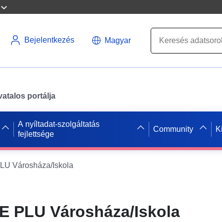
Bejelentkezés
Magyar
atalos portálja
A nyíltadat-szolgáltatás
Community
K
fejlettsége
U Városháza/Iskola
 PLU Városháza/Iskola