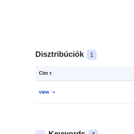
Disztribúciók
1
Cím
view
Keywords