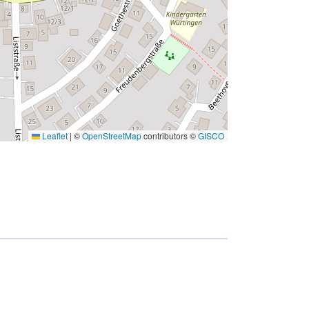
Leaflet
|
©
OpenStreetMap
contributors ©
GISCO