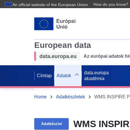
How do you know?
An official website of the European Union
European data
data.europa.eu
Az európai adatok hiv
data.europa
Címlap
Adatok
akadémia
Home
Adatkészletek
WMS INSPIRE PL
WMS INSPIRE
Adatkészlet