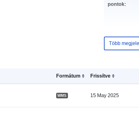
pontok:
Több megjele
Katalógus-
nyilvántartás
Formátum
Frissítve
Térbeli:
15 May 2025
WMS
Megfelel a