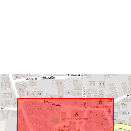
következőnek
uriRef: