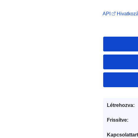
API
Hivatkozá
Létrehozva:
Frissítve:
Kapcsolattart