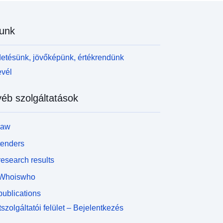
unk
etésünk, jövőképünk, értékrendünk
evél
éb szolgáltatások
law
tenders
esearch results
Whoiswho
ublications
szolgáltatói felület – Bejelentkezés