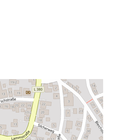
::
http://data.europa.eu/eli/reg/2009/97
6
http://data.europa.eu/88u/dataset/90
b1329b-2088-490e-bf89-
8eaf42473f5b