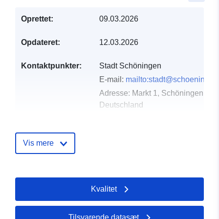
Oprettet:
09.03.2026
Opdateret:
12.03.2026
Kontaktpunkter:
Stadt Schöningen
E-mail:
mailto:stadt@schoeningen
Adresse:
Markt 1, Schöningen, D-
Deutschland
Webadresse:
https://www.schoeningen.de/leben
wohnen/bauleitplanung/bauleitplae
Vis mere
Fortegnelse over
Tilføjet til data.europa.eu:
21
kataloger:
March 2026
Kvalitet
Opdateret på data.europa.eu:
25 July 2026
Tilsvarende datasæt