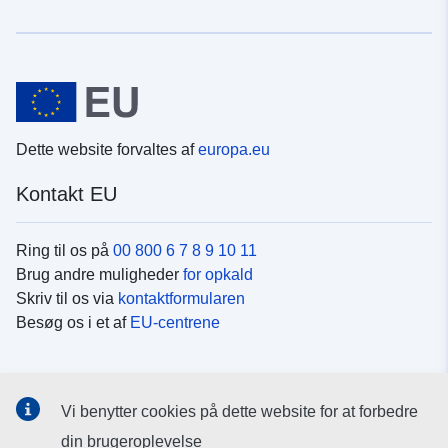
Dette website forvaltes af
europa.eu
Kontakt EU
Ring til os på
00 800 6 7 8 9 10 11
Brug andre muligheder
for opkald
Skriv til os via
kontaktformularen
Besøg os i et af
EU-centrene
Sociale medier
Vi benytter cookies på dette website for at forbedre
Søg efter EU's sider på
sociale medier
din brugeroplevelse