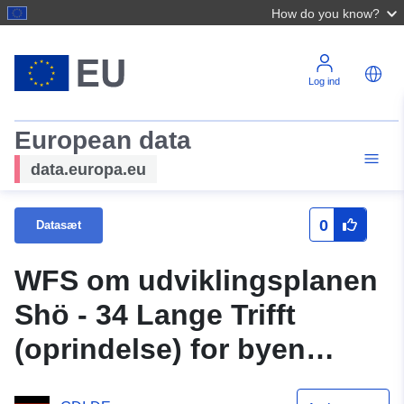
How do you know?
Log ind
European data
data.europa.eu
0
Datasæt
WFS om udviklingsplanen
Shö - 34 Lange Trifft
(oprindelse) for byen
Schöningen