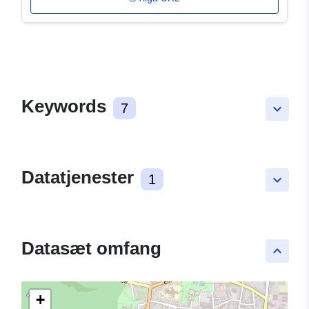
Keywords
7
keyboard_arrow_down
Datatjenester
1
keyboard_arrow_down
Datasæt omfang
keyboard_arrow_up
+