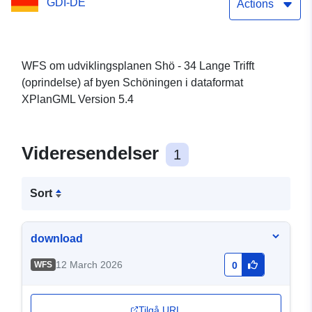
GDI-DE
Actions
WFS om udviklingsplanen Shö - 34 Lange Trifft
(oprindelse) af byen Schöningen i dataformat
XPlanGML Version 5.4
Videresendelser
1
Sort
download
12 March 2026
WFS
0
Tilgå URL