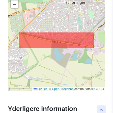
−
Leaflet
|
©
OpenStreetMap
contributors ©
GISCO
Yderligere information
keyboard_arrow_up