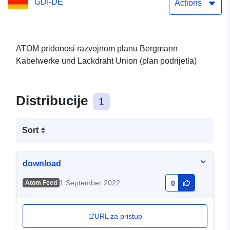
GDI-DE
podrijetla)
Actions
ATOM pridonosi razvojnom planu Bergmann
Kabelwerke und Lackdraht Union (plan podrijetla)
Distribucije
1
Sort
download
1 September 2022
Atom Feed
0
URL za pristup