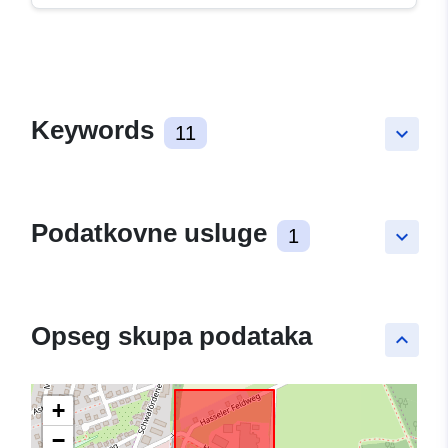
Keywords
11
keyboard_arrow_down
Podatkovne usluge
1
keyboard_arrow_down
Opseg skupa podataka
keyboard_arrow_up
+
−