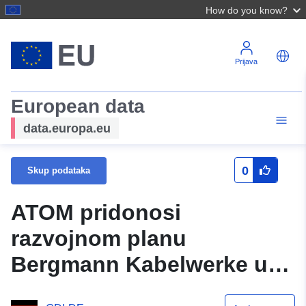
How do you know?
Prijava
European data
data.europa.eu
0
Skup podataka
ATOM pridonosi
razvojnom planu
Bergmann Kabelwerke und
Lackdraht Union (plan