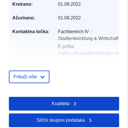
Kreirano:
01.09.2022
Ažurirano:
01.09.2022
Kontaktna točka:
Fachbereich IV -
Stadtentwicklung & Wirtschaft
E-pošta:
mailto:rathaus@twistringen.de
Adresa:
Lindenstraße 14,
Twistringen, 27239,
Deutschland
Prikaži više
URL:
http://www.twistringen.de/bauen-
wirtschaft/stadtentwicklung-
Kvaliteta
bauen/bauleitpl...
Kataloški
Dodano u data.europa.eu:
21 Febr
Slični skupovi podataka
registar:
2026