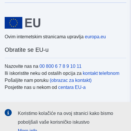
Ovim internetskim stranicama upravlja
europa.eu
Obratite se EU-u
Nazovite nas na
00 800 6 7 8 9 10 11
Ili iskoristite neku od ostalih opcija za
kontakt telefonom
Pošaljite nam poruku
(obrazac za kontakt)
Posjetite nas u nekom od
centara EU-a
Društvene mreže
Koristimo kolačiće na ovoj stranici kako bismo
Potražite kanale EU-a na
društvenim mrežama
poboljšali vaše korisničko iskustvo
More info