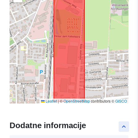
Leaflet
|
©
OpenStreetMap
contributors ©
GISCO
Dodatne informacije
keyboard_arrow_up