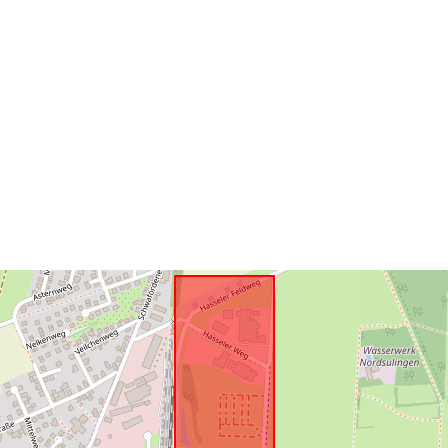
pokrytie:
Zodpovedá:
uriRef: