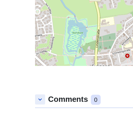
Comments
keyboard_arrow_down
0