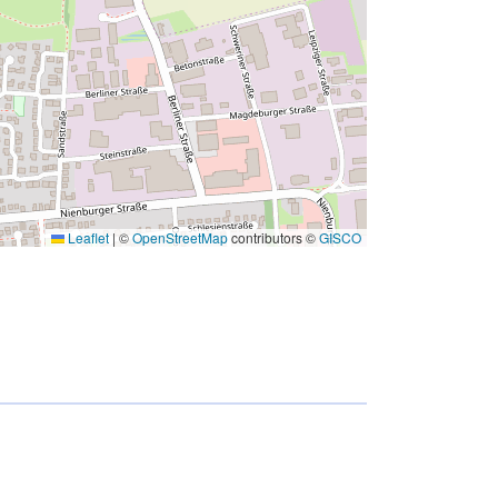
Leaflet
|
©
OpenStreetMap
contributors ©
GISCO