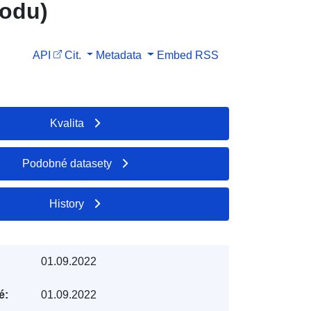
vodu)
API
Cit.
Metadata
Embed
RSS
Kvalita
Podobné datasety
History
01.09.2022
é:
01.09.2022