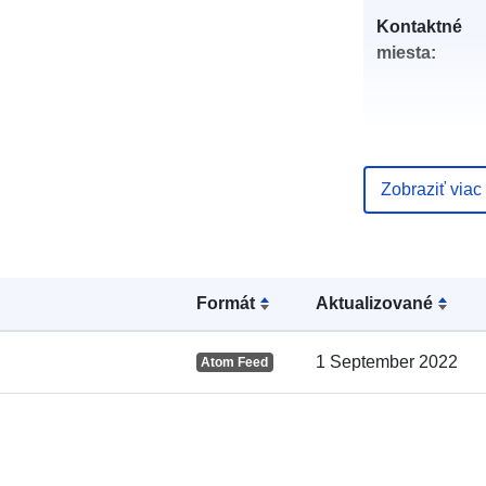
Kontaktné
miesta:
Zobraziť viac
Formát
Aktualizované
Katalógový
záznam:
1 September 2022
Atom Feed
Zemepisné