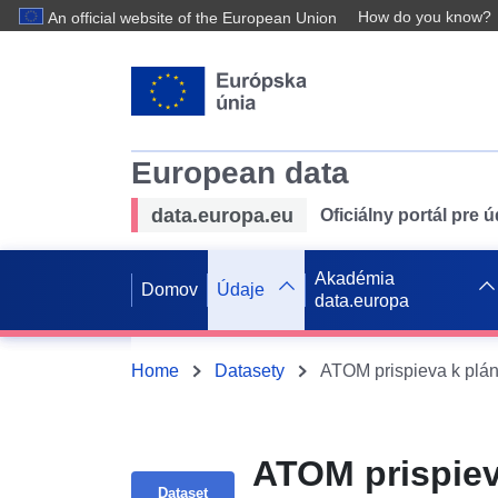
How do you know?
An official website of the European Union
European data
data.europa.eu
Oficiálny portál pre 
Akadémia
Domov
Údaje
data.europa
Home
Datasety
ATOM prispiev
Dataset