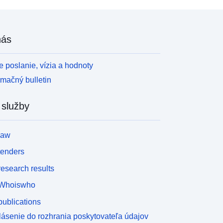
nás
 poslanie, vízia a hodnoty
rmačný bulletin
 služby
law
tenders
esearch results
Whoiswho
ublications
lásenie do rozhrania poskytovateľa údajov