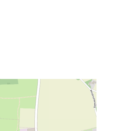
52.6931213 ], [ 8.818296,
52.6931213 ], [ 8.818296,
52.6830247 ], [ 8.8140294,
52.6830247 ], [ 8.8140294,
52.6931213 ] ]
Typ:
Polygon
Zdroj:
http://data.europa.eu/eli/reg/2009/97
6
http://data.europa.eu/88u/dataset/90
bb2b88-b61d-43a7-b0a3-
3d928c859a6b