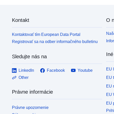
Kontakt
O 
Naše
Kontaktovať tím European Data Portal
Info
Registrovať sa na odber informačného bulletinu
Iné
Sledujte nás na
EU 
LinkedIn
Facebook
Youtube
EU 
Other
EU r
Právne informácie
EU 
EU p
Právne upozornenie
Prih