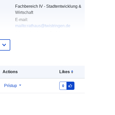
Fachbereich IV - Stadtentwicklung &
Wirtschaft
E-mail:
mailto:rathaus@twistringen.de
Adresa:
Lindenstraße 14,
Twistringen, 27239, Deutschland
Adresa URL:
http://www.twistringen.de/bauen-
wirtschaft/stadtentwicklung-
bauen/bauleitpl...
Actions
Likes
Pridané k údajom.europa.eu:
21 February
2026
Prístup
0
Aktualizované na základe údajov.europa.eu:
25 July 2026
Súradnice:
[ [ 8.8140294,