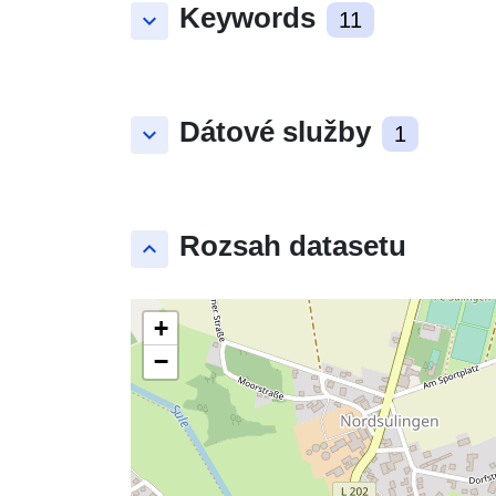
Keywords
keyboard_arrow_down
11
Dátové služby
keyboard_arrow_down
1
Rozsah datasetu
keyboard_arrow_up
+
−