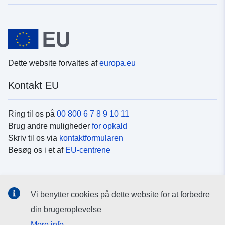
Dette website forvaltes af
europa.eu
Kontakt EU
Ring til os på
00 800 6 7 8 9 10 11
Brug andre muligheder
for opkald
Skriv til os via
kontaktformularen
Besøg os i et af
EU-centrene
Sociale medier
Vi benytter cookies på dette website for at forbedre
Søg efter EU's sider på
sociale medier
din brugeroplevelse
More info