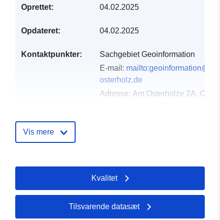
Oprettet:
04.02.2025
Opdateret:
04.02.2025
Kontaktpunkter:
Sachgebiet Geoinformation
E-mail:
mailto:geoinformation@lan
osterholz.de
Adresse:
Am Osterholze 2A, Oster
Scharmbeck, 27711, Deutschland
Webadresse:
https://www.landkrei
osterholz.de/buergerservice/verwa
Vis mere
geo...
Fortegnelse over
Tilføjet til data.europa.eu:
21
Kvalitet
kataloger:
February 2026
Opdateret på data.europa.eu:
25 July 2026
Tilsvarende datasæt