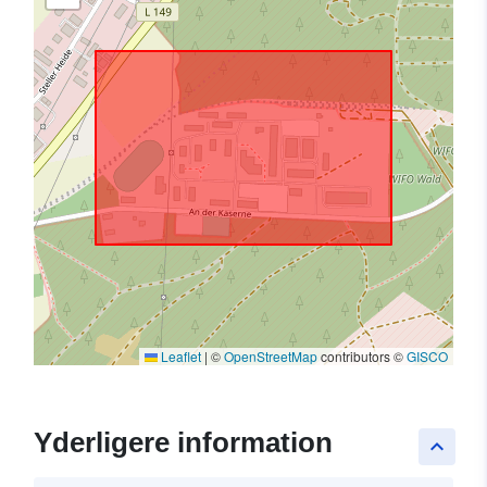
Leaflet
|
©
OpenStreetMap
contributors ©
GISCO
Yderligere information
keyboard_arrow_up