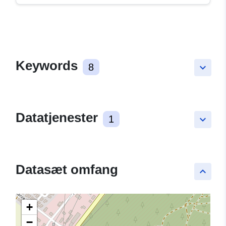
Keywords
8
keyboard_arrow_down
Datatjenester
1
keyboard_arrow_down
Datasæt omfang
keyboard_arrow_up
+
−