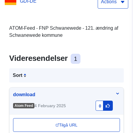
GDI-DE
Actions
ATOM-Feed - FNP Schwanewede - 121. ændring af
Schwanewede kommune
Videresendelser
1
Sort
download
4 February 2025
Atom Feed
0
Tilgå URL