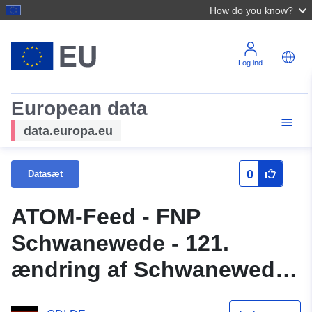
How do you know?
Log ind
European data
data.europa.eu
0
Datasæt
ATOM-Feed - FNP
Schwanewede - 121.
ændring af Schwanewede
kommune