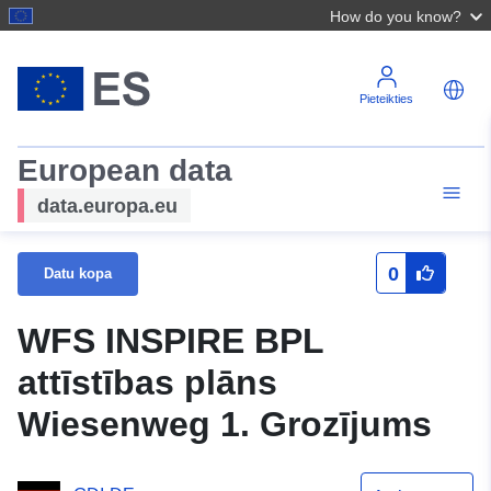
How do you know?
Pieteikties
European data
data.europa.eu
0
Datu kopa
WFS INSPIRE BPL
attīstības plāns
Wiesenweg 1. Grozījums