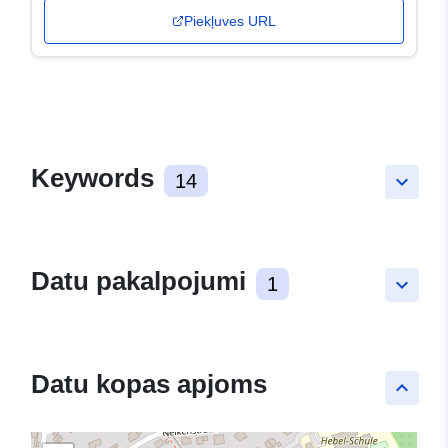
Piekļuves URL
Keywords
14
keyboard_arrow_down
Datu pakalpojumi
1
keyboard_arrow_down
Datu kopas apjoms
keyboard_arrow_up