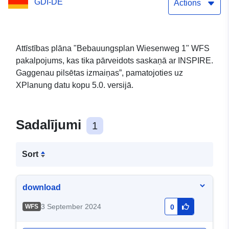
GDI-DE
Actions
Attīstības plāna "Bebauungsplan Wiesenweg 1" WFS
pakalpojums, kas tika pārveidots saskaņā ar INSPIRE.
Gaggenau pilsētas izmaiņas”, pamatojoties uz
XPlanung datu kopu 5.0. versijā.
Sadalījumi
1
Sort
download
3 September 2024
WFS
0