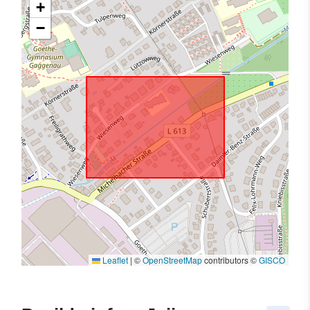
+
−
Leaflet
|
©
OpenStreetMap
contributors ©
GISCO