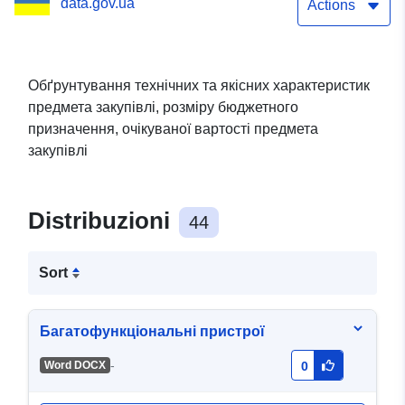
data.gov.ua
призначення, очікуваної
Actions
вартості предмета
закупівлі
Обґрунтування технічних та якісних характеристик
предмета закупівлі, розміру бюджетного
призначення, очікуваної вартості предмета
закупівлі
Distribuzioni
44
Sort
Багатофункціональні пристрої
-
Word DOCX
0