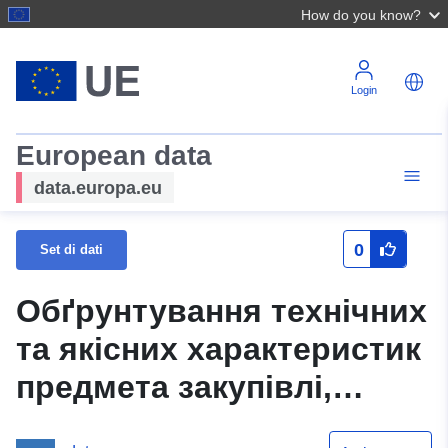
How do you know?
Login
European data
data.europa.eu
0
Set di dati
Обґрунтування технічних
та якісних характеристик
предмета закупівлі,
розміру бюджетного