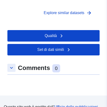
arrow_forward
Explore similar datasets
Qualità
Set di dati simili
Comments
keyboard_arrow_down
0
Questo sito web è gestito dall'
Ufficio delle pubblicazioni