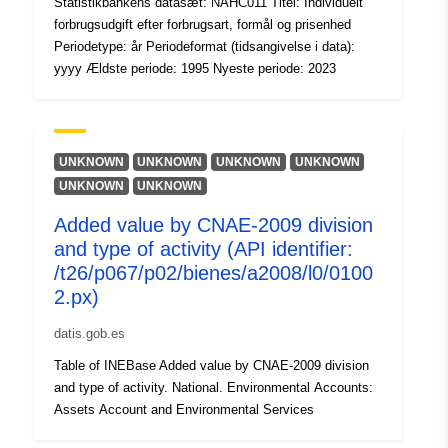
Statistikbankens datasæt: NAHC011 Titel: Individuelt
forbrugsudgift efter forbrugsart, formål og prisenhed
Periodetype: år Periodeformat (tidsangivelse i data):
yyyy Ældste periode: 1995 Nyeste periode: 2023
UNKNOWN
UNKNOWN
UNKNOWN
UNKNOWN
UNKNOWN
UNKNOWN
Added value by CNAE-2009 division
and type of activity (API identifier:
/t26/p067/p02/bienes/a2008/l0/0100
2.px)
datis.gob.es
Table of INEBase Added value by CNAE-2009 division
and type of activity. National. Environmental Accounts:
Assets Account and Environmental Services