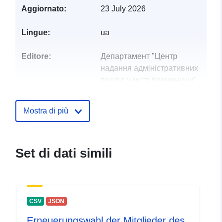
Aggiornato:
23 July 2026
Lingue:
ua
Editore:
Департамент "Центр
надання адміністративних
послуг у місті Кременчуці"
(Деп...
Mostra di più
Punti di contatto:
Шинковенко Альона
Вікторівна
E-mail:
Set di dati simili
mailto:cnap@kremen.gov.ua
Registro del
Aggiunta a data.europa.eu:
28
catalogo:
July 2026
CSV
JSON
Aggiornato su data.europa.eu:
29 July 2026
Erneuerungswahl der Mitglieder des