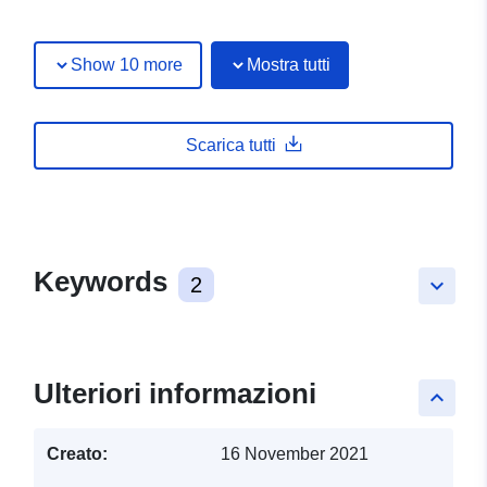
Show 10 more
Mostra tutti
Scarica tutti
Keywords
2
keyboard_arrow_down
Ulteriori informazioni
keyboard_arrow_up
Creato:
16 November 2021