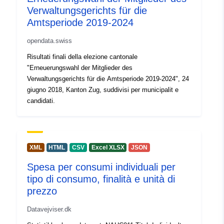
Verwaltungsgerichts für die
Amtsperiode 2019-2024
Identificatori:
90d293c0-6a3a-4eea-a656-
a12328a66160
opendata.swiss
Risultati finali della elezione cantonale
uriRef:
http://data.europa.eu/88u/dataset
"Erneuerungswahl der Mitglieder des
6a3a-4eea-a656-a12328a66160
Verwaltungsgerichts für die Amtsperiode 2019-2024", 24
giugno 2018, Kanton Zug, suddivisi per municipalit e
Informazioni sulla
1.0
candidati.
versione:
XML
HTML
CSV
Excel XLSX
JSON
Spesa per consumi individuali per
tipo di consumo, finalità e unità di
prezzo
Datavejviser.dk