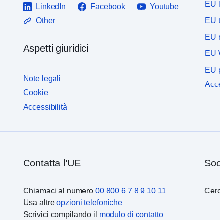
EU 
LinkedIn
Facebook
Youtube
EU 
Other
EU r
Aspetti giuridici
EU 
EU p
Note legali
Acce
Cookie
Accessibilità
Contatta l’UE
Soc
Chiamaci al numero
00 800 6 7 8 9 10 11
Cerc
Usa altre
opzioni telefoniche
Scrivici compilando il
modulo di contatto