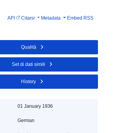
API
Citarsi
Metadata
Embed
RSS
Qualità
Set di dati simili
History
01 January 1936
German