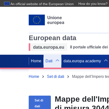
How do you know?
An official website of the European Union
European data
data.europa.eu
Il portale ufficiale de
Home
Dati
data.europa academy
Home
Set di dati
Mappe dell'Imp
Set di
di misura 3044
dati