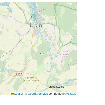
Leaflet
|
©
OpenStreetMap
contributors ©
GISCO