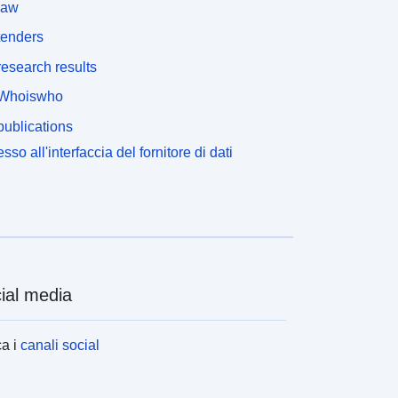
law
tenders
esearch results
Whoiswho
ublications
sso all'interfaccia del fornitore di dati
ial media
a i
canali social