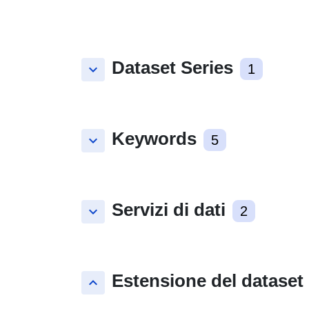
Dataset Series
keyboard_arrow_down
1
Keywords
keyboard_arrow_down
5
Servizi di dati
keyboard_arrow_down
2
Estensione del dataset
keyboard_arrow_up