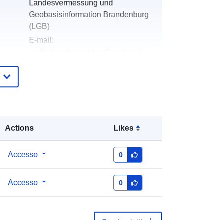
Landesvermessung und
Geobasisinformation Brandenburg
(LGB)
E-mail:
mailto:kundenservice@geobasis-
bb.de
Aggiunta a data.europa.eu:
19
January 2026
Aggiornato su data.europa.eu:
25
July 2026
Actions
Likes
Coordinate:
[ [ 12.99, 52.99 ], [ 13.16,
Accesso
0
52.99 ], [ 13.16, 52.89 ], [ 12.99,
52.89 ], [ 12.99, 52.99 ] ]
Accesso
0
Tipo:
Polygon
Eine Auskunft über die Herkunft der