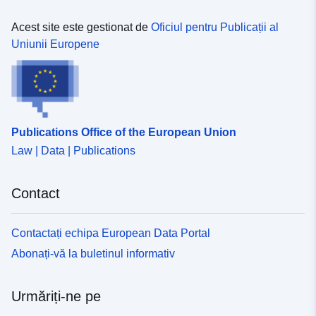
Acest site este gestionat de
Oficiul pentru Publicații al
Identificatori:
https://registry.gdi-
Uniunii Europene
de.org/id/de.bb.metadata/90d7099
c27b-461d-b98e-21256c95e66c
uriRef:
http://data.europa.eu/88u/dataset
c27b-461d-b98e-21256c95e66c
Publications Office of the European Union
Periodicitatea
unknown
Law | Data | Publications
cumulării:
Contact
Contactați echipa European Data Portal
Abonați-vă la buletinul informativ
Urmăriți-ne pe