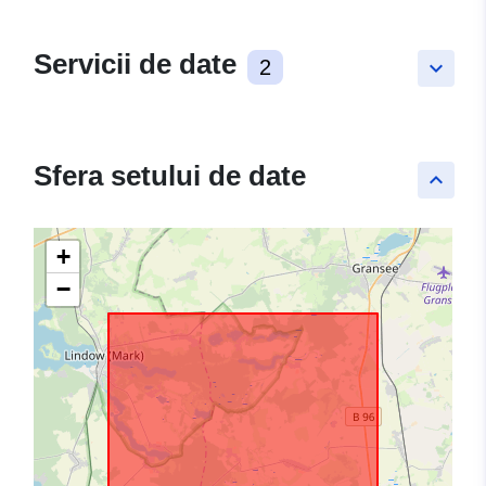
Servicii de date
2
keyboard_arrow_down
Sfera setului de date
keyboard_arrow_up
+
−