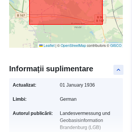
Leaflet
|
©
OpenStreetMap
contributors ©
GISCO
Informații suplimentare
keyboard_arrow_up
Actualizat:
01 January 1936
Limbi:
German
Autorul publicării:
Landesvermessung und
Geobasisinformation
Brandenburg (LGB)