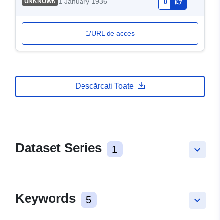
1 January 1936
UNKNOWN
0
URL de acces
Descărcați Toate
Dataset Series
1
keyboard_arrow_down
Keywords
5
keyboard_arrow_down