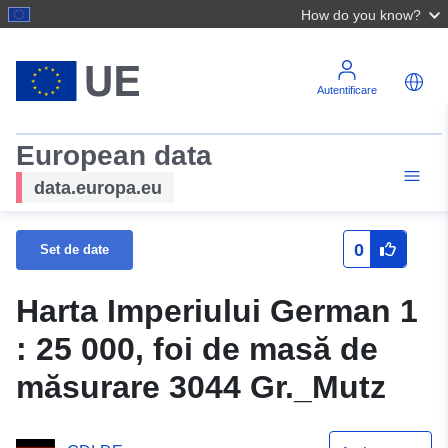
How do you know?
Autentificare
European data
data.europa.eu
0
Set de date
Harta Imperiului German 1
: 25 000, foi de masă de
măsurare 3044 Gr._Mutz