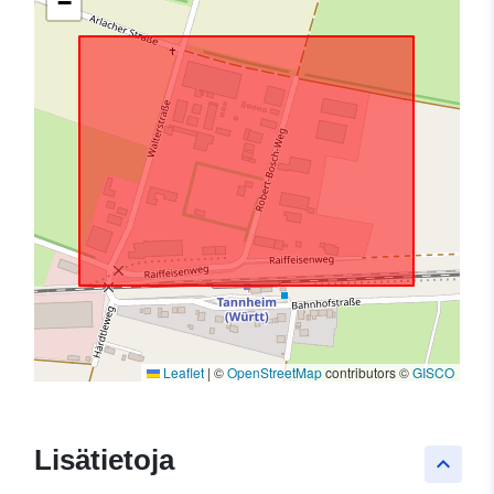
−
Leaflet
|
©
OpenStreetMap
contributors ©
GISCO
Lisätietoja
keyboard_arrow_up