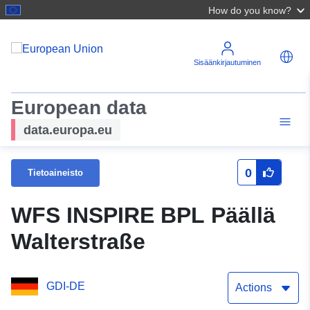
How do you know?
Sisäänkirjautuminen
European data
data.europa.eu
0
Tietoaineisto
WFS INSPIRE BPL Päällä
Walterstraße
GDI-DE
Actions