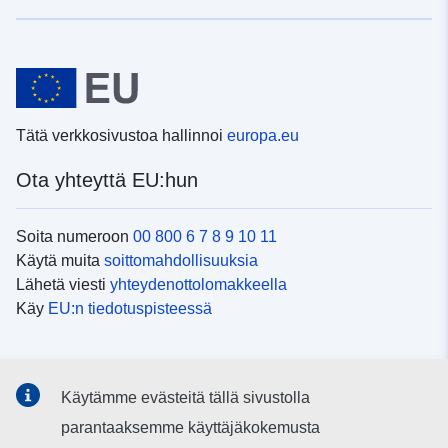
Tätä verkkosivustoa hallinnoi
europa.eu
Ota yhteyttä EU:hun
Soita numeroon
00 800 6 7 8 9 10 11
Käytä muita
soittomahdollisuuksia
Lähetä viesti
yhteydenottolomakkeella
Käy
EU:n tiedotuspisteessä
Sosiaalinen media
Käytämme evästeitä tällä sivustolla
EU
sosiaalisessa mediassa
parantaaksemme käyttäjäkokemusta