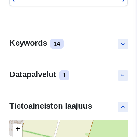
Keywords
14
keyboard_arrow_down
Datapalvelut
1
keyboard_arrow_down
Tietoaineiston laajuus
keyboard_arrow_up
+