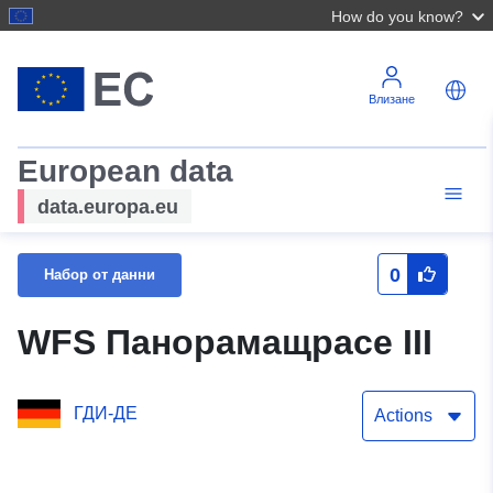
How do you know?
Влизане
European data
data.europa.eu
0
Набор от данни
WFS Панорамащрасе III
ГДИ-ДЕ
Actions