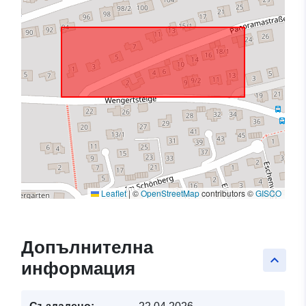
Leaflet
|
©
OpenStreetMap
contributors ©
GISCO
Допълнителна
keyboard_arrow_up
информация