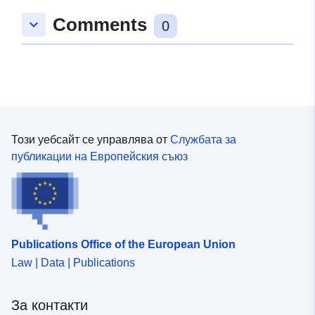
Пространствени
Координати:
[ [ 9.0283752,
Comments
keyboard_arrow_down
:
48.6451622 ], [ 9.0312585,
0
48.6451622 ], [ 9.0312585,
48.6444381 ], [ 9.0283752,
48.6444381 ], [ 9.0283752,
48.6451622 ] ]
Тип:
Polygon
Този уебсайт се управлява от
Службата за
Съответства на:
Ресурси:
публикации на Европейския съюз
http://data.europa.eu/eli/reg/2009/
uriRef:
http://data.europa.eu/88u/dataset
6056-422f-b901-ab00eed3faeb
Publications Office of the European Union
Law | Data | Publications
За контакти