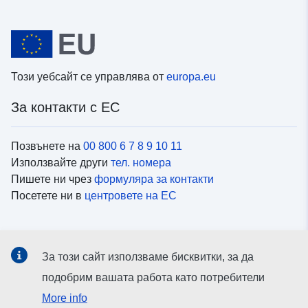
Този уебсайт се управлява от
europa.eu
За контакти с ЕС
Позвънете на
00 800 6 7 8 9 10 11
Използвайте други
тел. номера
Пишете ни чрез
формуляра за контакти
Посетете ни в
центровете на ЕС
Социални медии
За този сайт използваме бисквитки, за да
Вижте профили на ЕС в
социалните медии
подобрим вашата работа като потребители
More info