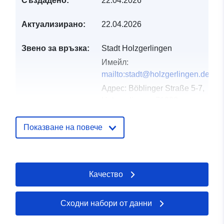
Създадено:
22.04.2026
Актуализирано:
22.04.2026
Звено за връзка:
Stadt Holzgerlingen
Имейл:
mailto:stadt@holzgerlingen.de
Адрес:
Böblinger Straße 5-7,
Holzgerlingen, 71088,
Deutschland
URL адрес:
Показване на повече
http://www.holzgerlingen.de
Каталожен
Добавено към data.europa.eu:
02
Качество
запис:
May 2026
Актуализирана на data.europa.eu
25 July 2026
Сходни набори от данни