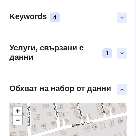
Keywords
4
keyboard_arrow_down
Услуги, свързани с
1
keyboard_arrow_down
данни
Обхват на набор от данни
keyboard_arrow_up
+
−