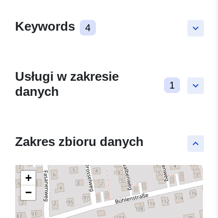
Keywords
4
keyboard_arrow_down
Usługi w zakresie
1
keyboard_arrow_down
danych
Zakres zbioru danych
keyboard_arrow_up
+
−