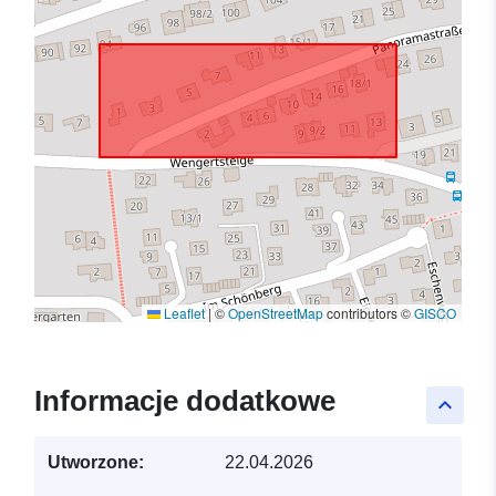
Leaflet
|
©
OpenStreetMap
contributors ©
GISCO
Informacje dodatkowe
keyboard_arrow_up
Utworzone:
22.04.2026