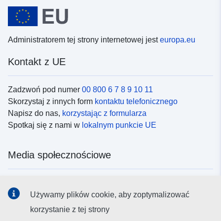
Administratorem tej strony internetowej jest
europa.eu
Kontakt z UE
Zadzwoń pod numer
00 800 6 7 8 9 10 11
Skorzystaj z innych form
kontaktu telefonicznego
Napisz do nas,
korzystając z formularza
Spotkaj się z nami w
lokalnym punkcie UE
Media społecznościowe
Obserwuj UE w
mediach społecznościowych
Używamy plików cookie, aby zoptymalizować
korzystanie z tej strony
Instytucje i organy UE