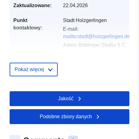
Zaktualizowane:
22.04.2026
Punkt
Stadt Holzgerlingen
kontaktowy:
E-mail:
mailto:stadt@holzgerlingen.de
Adres:
Böblinger Straße 5-7,
Holzgerlingen, 71088,
Deutschland
URL:
Pokaż więcej
http://www.holzgerlingen.de
Zapis katalogu:
Dodany do data.europa.eu:
02
Jakość
May 2026
Zaktualizowano dane.europa.eu:
25 July 2026
Podobne zbiory danych
Przestrzenne:
Współrzędne:
[ [ 9.0283752,