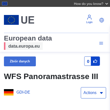
How do you know?
Login
European data
data.europa.eu
0
Zbiór danych
WFS Panoramastrasse III
GDI-DE
Actions