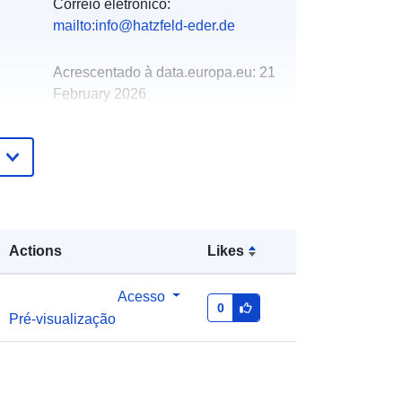
Correio eletrónico:
mailto:info@hatzfeld-eder.de
Acrescentado à data.europa.eu:
21
February 2026
Atualizado em data.europa.eu:
25
July 2026
Coordenadas:
[ [ 8.58351, 51.0171 ],
[ 8.58501, 51.0171 ], [ 8.58501,
51.0153 ], [ 8.58351, 51.0153 ], [
Actions
Likes
8.58351, 51.0171 ] ]
Tipo:
Polygon
Acesso
0
Pré-visualização
http://data.europa.eu/88u/dataset/91
237824-12f5-b6c9-bbba-
95d6d01ca80b