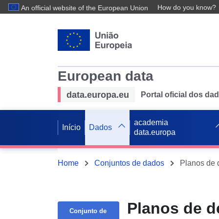
How do you know?
An official website of the European Union
European data
data.europa.eu
Portal oficial dos d
academia
Início
Dados
data.europa
Home
Conjuntos de dados
Planos de d
Conjunto de