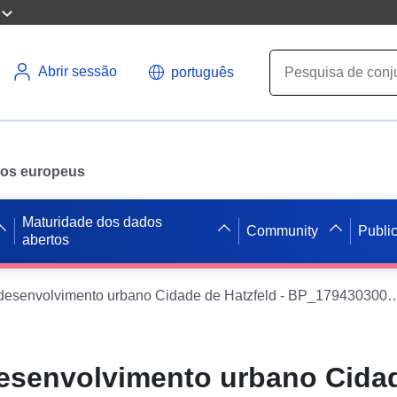
Abrir sessão
português
ados europeus
Maturidade dos dados
Community
Publi
abertos
Planos de desenvolvimento urbano Cidade de Hatzf
esenvolvimento urbano Cida