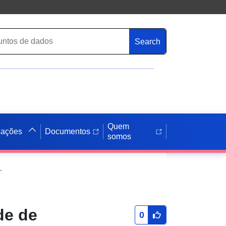
Search
Quem
cações
Documentos
somos
eld - BP_1794303003P3G
de de
0