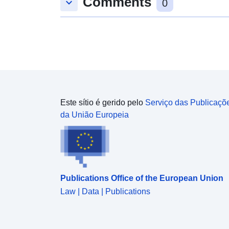
Comments
keyboard_arrow_down
0
Este sítio é gerido pelo
Serviço das Publicaçõ
da União Europeia
Publications Office of the European Union
Law | Data | Publications