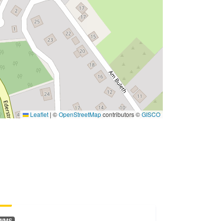
Leaflet
|
©
OpenStreetMap
contributors ©
GISCO
WMS