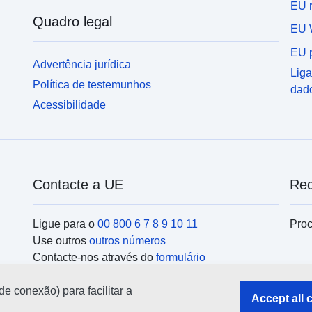
EU r
Quadro legal
EU 
EU p
Advertência jurídica
Liga
Política de testemunhos
dad
Acessibilidade
Contacte a UE
Red
Ligue para o
00 800 6 7 8 9 10 11
Proc
Use outros
outros números
Contacte-nos através do
formulário
Encontre-se connosco num dos
centros da UE
Ins
de conexão) para facilitar a
Accept all 