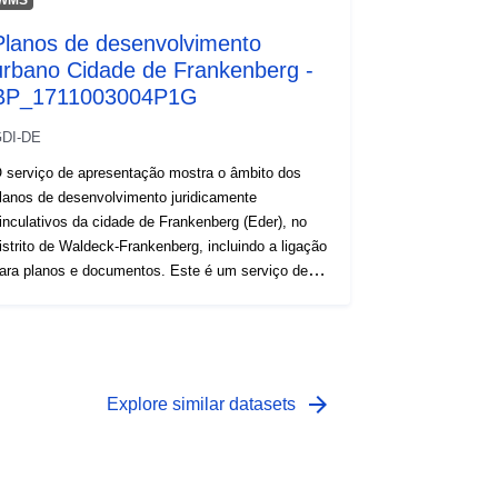
Planos de desenvolvimento
urbano Cidade de Frankenberg -
BP_1711003004P1G
DI-DE
 serviço de apresentação mostra o âmbito dos
lanos de desenvolvimento juridicamente
inculativos da cidade de Frankenberg (Eder), no
istrito de Waldeck-Frankenberg, incluindo a ligação
ara planos e documentos. Este é um serviço de
apas web da cidade de Frankenberg.:
arrow_forward
Explore similar datasets