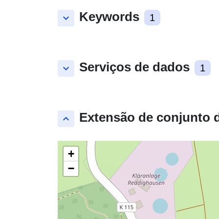
Keywords
keyboard_arrow_down
1
Serviços de dados
keyboard_arrow_down
1
Extensão de conjunto 
keyboard_arrow_up
+
−