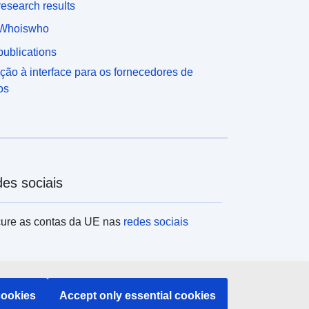
esearch results
Whoiswho
ublications
ção à interface para os fornecedores de
os
es sociais
ure as contas da UE nas
redes sociais
tituições e organismos da UE
cookies
Accept only essential cookies