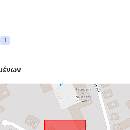
1
μένων