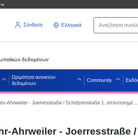
Σύνδεση
Ελληνικά
ρωπαϊκών δεδομένων
Ωριμότητα ανοικτών
Community
Εκδό
δεδομένων
Bad Neuenahr-Ahrweiler - Joerresstraße / Schützenstraße 1. απλοποιημένη αλλαγή
-Ahrweiler - Joerresstraße /