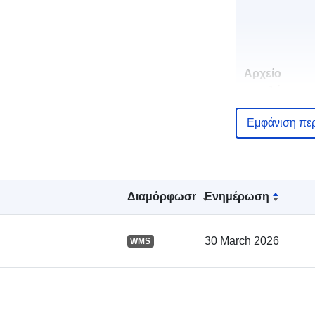
Αρχείο
καταλόγου:
Εμφάνιση πε
Χωρικός:
Διαμόρφωση
Ενημέρωση
30 March 2026
WMS
uriRef: