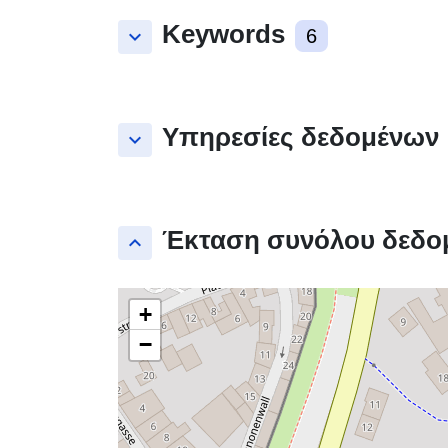
Keywords
keyboard_arrow_down
6
Υπηρεσίες δεδομένων
keyboard_arrow_down
Έκταση συνόλου δεδο
keyboard_arrow_up
+
−