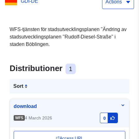
GDI-DE
Actions
WFS-tjänsten för stadsutvecklingsplanen "Ändring av
stadsutvecklingsplanen "Rudolf-Diesel-Straße" i
staden Böblingen.
Distributioner
1
Sort
download
4 March 2026
WFS
0
Access URL