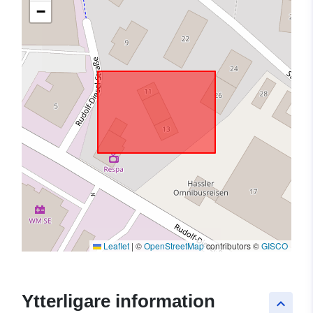
−
Leaflet
|
©
OpenStreetMap
contributors ©
GISCO
Ytterligare information
keyboard_arrow_up