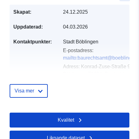
Skapat:
24.12.2025
Uppdaterad:
04.03.2026
Kontaktpunkter:
Stadt Böblingen
E-postadress:
mailto:baurechtsamt@boeblingen
Adress:
Konrad-Zuse-Straße 90,
Böblingen, 71034, Deutschland
Webbadress:
http://www.boeblingen.de
Visa mer
Katalogregister:
Läggs till i data.europa.eu:
21
February 2026
Kvalitet
Uppdaterad på data.europa.eu:
25 July 2026
Liknande dataset