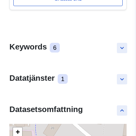
Keywords
6
keyboard_arrow_down
Datatjänster
1
keyboard_arrow_down
Datasetsomfattning
keyboard_arrow_up
+