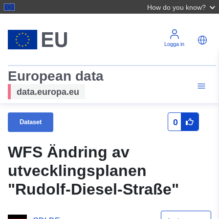
How do you know?
Logga in
European data
data.europa.eu
0
Dataset
WFS Ändring av
utvecklingsplanen
"Rudolf-Diesel-Straße"