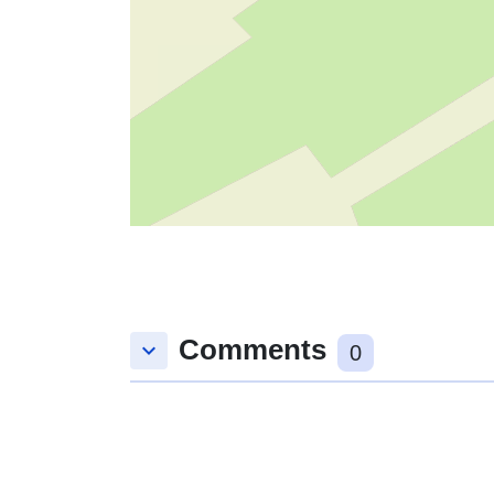
Comments
keyboard_arrow_down
0