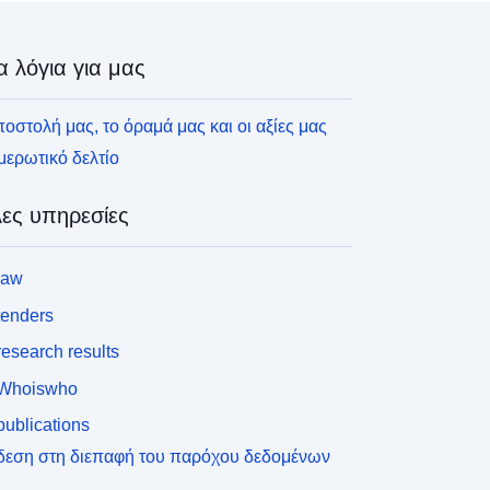
α λόγια για μας
οστολή μας, το όραμά μας και οι αξίες μας
ερωτικό δελτίο
ες υπηρεσίες
law
tenders
esearch results
Whoiswho
ublications
δεση στη διεπαφή του παρόχου δεδομένων