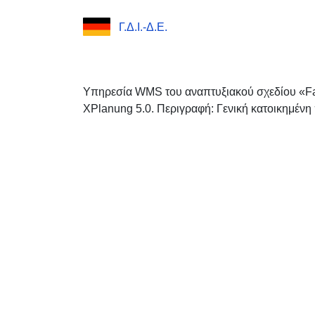
Γ.Δ.Ι.-Δ.Ε.
Υπηρεσία WMS του αναπτυξιακού σχεδίου «F
XPlanung 5.0. Περιγραφή: Γενική κατοικημένη