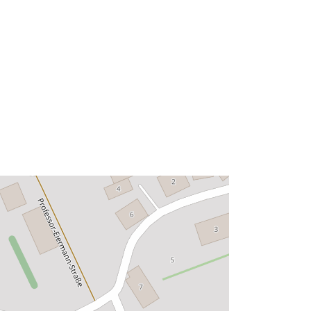
Τύπος:
Polygon
 με:
Πόρος:
http://data.europa.eu/eli/reg/2009/97
6
http://data.europa.eu/88u/dataset/91
51be87-3ed8-45cd-9ee7-
2c4dbcd64ad2