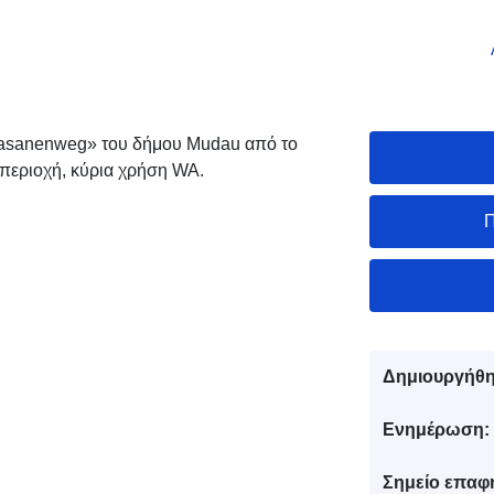
asanenweg» του δήμου Mudau από το
 περιοχή, κύρια χρήση WA.
Π
Δημιουργήθη
Ενημέρωση:
Σημείο επαφ