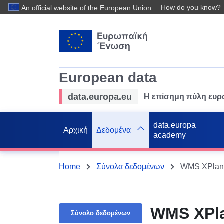
How do you know?
An official website of the European Union
European data
data.europa.eu
Η επίσημη πύλη ευ
data.europa
Αρχική
Δεδομένα
academy
Home
Σύνολα δεδομένων
WMS XPlan
WMS XPl
Σύνολο δεδομένων