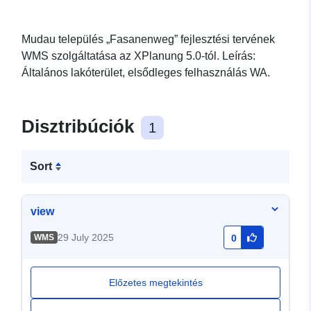
Mudau település „Fasanenweg” fejlesztési tervének
WMS szolgáltatása az XPlanung 5.0-tól. Leírás:
Általános lakóterület, elsődleges felhasználás WA.
Disztribúciók
1
Sort
view
29 July 2025
WMS
0
Előzetes megtekintés