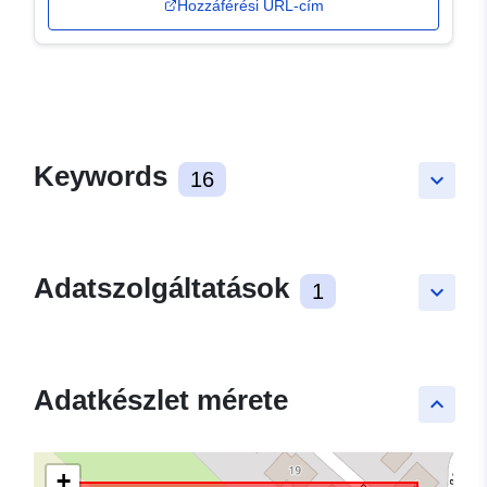
Hozzáférési URL-cím
Keywords
16
keyboard_arrow_down
Adatszolgáltatások
1
keyboard_arrow_down
Adatkészlet mérete
keyboard_arrow_up
+