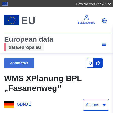
How do you know?
Bejelentkezés
European data
data.europa.eu
0
Adatkészlet
WMS XPlanung BPL
„Fasanenweg”
GDI-DE
Actions