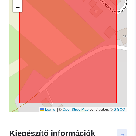
−
Leaflet
|
©
OpenStreetMap
contributors ©
GISCO
Kiegészítő információk
keyboard_arrow_up