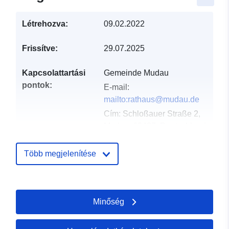
Létrehozva:
09.02.2022
Frissítve:
29.07.2025
Kapcsolattartási
Gemeinde Mudau
pontok:
E-mail:
mailto:rathaus@mudau.de
Cím:
Schloßauer Straße 2,
Mudau, 69427, Deutschland
URL:
http://www.mudau.de
Több megjelenítése
Katalógus-
Hozzáadva a data.europa.eu-hoz:
nyilvántartás:
21 February 2026
Frissítve: data.europa.eu:
25 July
Minőség
2026