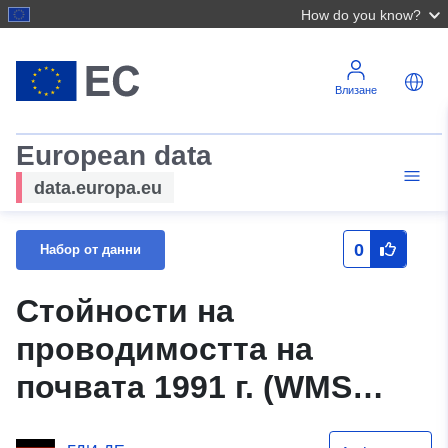
How do you know?
Влизане
European data
data.europa.eu
0
Набор от данни
Стойности на
проводимостта на
почвата 1991 г. (WMS
услуга)