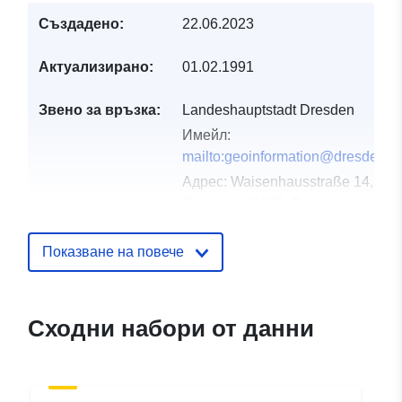
Създадено:
22.06.2023
Актуализирано:
01.02.1991
Звено за връзка:
Landeshauptstadt Dresden
Имейл:
mailto:geoinformation@dresden.d
Адрес:
Waisenhausstraße 14,
Dresden, 01069, Deutschland
Каталожен
Добавено към data.europa.eu:
19
Показване на повече
запис:
January 2026
Актуализирана на data.europa.eu
25 July 2026
Сходни набори от данни
Пространствени
Координати:
[ [ 13.5563832,
:
51.1860036 ], [ 13.9888022,