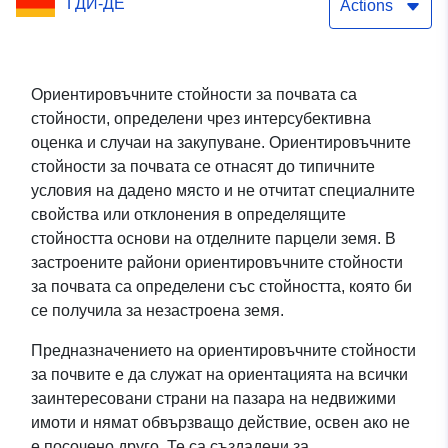
ГДИ-ДЕ
Actions
Ориентировъчните стойности за почвата са
стойности, определени чрез интерсубективна
оценка и случаи на закупуване. Ориентировъчните
стойности за почвата се отнасят до типичните
условия на дадено място и не отчитат специалните
свойства или отклонения в определящите
стойността основи на отделните парцели земя. В
застроените райони ориентировъчните стойности
за почвата са определени със стойността, която би
се получила за незастроена земя.
Предназначението на ориентировъчните стойности
за почвите е да служат на ориентацията на всички
заинтересовани страни на пазара на недвижими
имоти и нямат обвързващо действие, освен ако не
е посочено друго. Те са създадени за