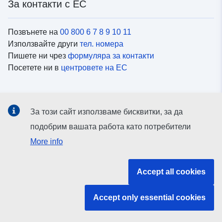
За контакти с ЕС
Позвънете на
00 800 6 7 8 9 10 11
Използвайте други
тел. номера
Пишете ни чрез
формуляра за контакти
Посетете ни в
центровете на ЕС
Социални медии
За този сайт използваме бисквитки, за да
Вижте профили на ЕС в
социалните медии
подобрим вашата работа като потребители
More info
Институции и органи на ЕС
Accept all cookies
ърсене на всички институции и органи на ЕС
Accept only essential cookies