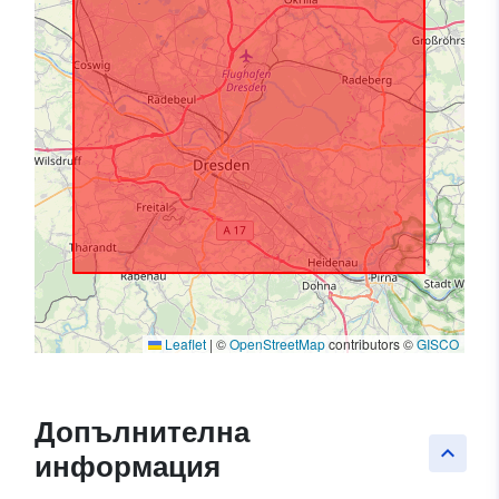
Leaflet
|
©
OpenStreetMap
contributors ©
GISCO
Допълнителна
keyboard_arrow_up
информация