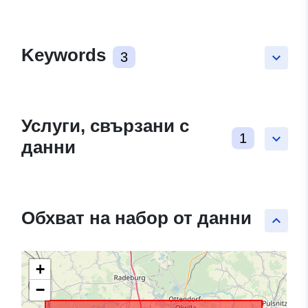
Keywords
3
keyboard_arrow_down
Услуги, свързани с
1
keyboard_arrow_down
данни
Обхват на набор от данни
keyboard_arrow_up
+
−