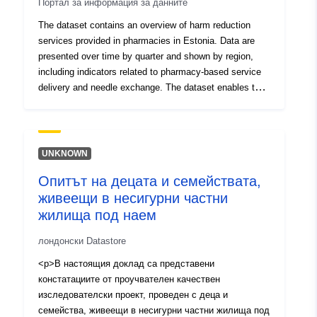
Портал за информация за данните
създадени за референтната дата 1 февруари 1991 г.
The dataset contains an overview of harm reduction
services provided in pharmacies in Estonia. Data are
presented over time by quarter and shown by region,
including indicators related to pharmacy-based service
delivery and needle exchange. The dataset enables the
volume and regional distribution of pharmacy-based
harm reduction services to be monitored. The purpose of
collecting harm reduction statistics is to support risk
reduction and to monitor service availability and impact.
UNKNOWN
Data source: National Institute for Health Development.
Опитът на децата и семействата,
живеещи в несигурни частни
жилища под наем
лондонски Datastore
<p>В настоящия доклад са представени
констатациите от проучвателен качествен
изследователски проект, проведен с деца и
семейства, живеещи в несигурни частни жилища под