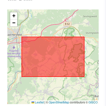
+
−
Leaflet
|
©
OpenStreetMap
contributors ©
GISCO