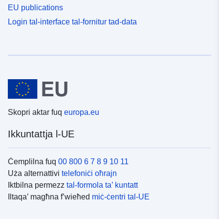
EU publications
Login tal-interface tal-fornitur tad-data
Skopri aktar fuq
europa.eu
Ikkuntattja l-UE
Ċemplilna fuq
00 800 6 7 8 9 10 11
Uża alternattivi
telefoniċi oħrajn
Iktbilna permezz
tal-formola ta’ kuntatt
Iltaqa’ magħna f’wieħed
miċ-ċentri tal-UE