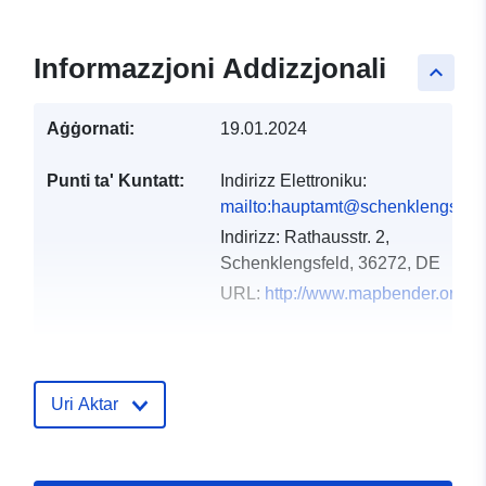
Informazzjoni Addizzjonali
keyboard_arrow_up
Aġġornati:
19.01.2024
Punti ta' Kuntatt:
Indirizz Elettroniku:
mailto:hauptamt@schenklengsfeld
Indirizz:
Rathausstr. 2,
Schenklengsfeld, 36272, DE
URL:
http://www.mapbender.org
Reġistru tal-
Miżjud ma’ data.europa.eu:
Katalgu:
21 February 2026
Uri Aktar
Aġġornat fuq data.europa.eu:
25 July 2026