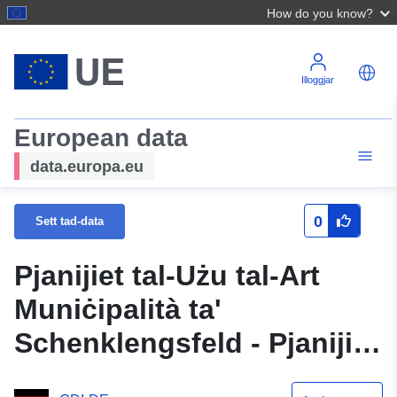
How do you know?
Illoggjar
European data
data.europa.eu
0
Sett tad-data
Pjanijiet tal-Użu tal-Art
Muniċipalità ta'
Schenklengsfeld - Pjanijiet
tal-Użu tal-Art Muniċipalità