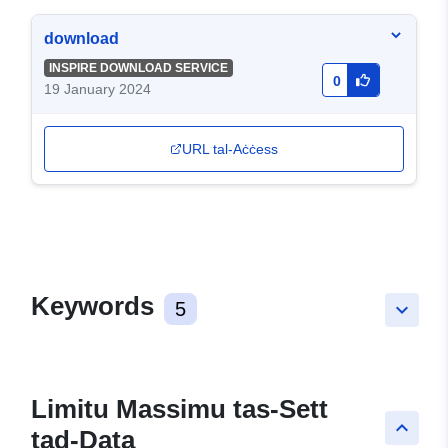
download
INSPIRE DOWNLOAD SERVICE
0
19 January 2024
URL tal-Aċċess
Keywords
5
keyboard_arrow_down
Limitu Massimu tas-Sett
keyboard_arrow_up
tad-Data