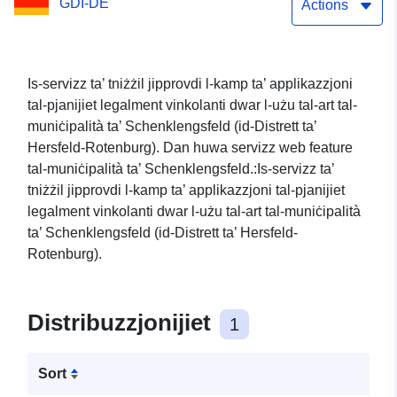
GDI-DE
ta' Schenklengsfeld - OGC
Actions
WFS Interface
Is-servizz ta’ tniżżil jipprovdi l-kamp ta’ applikazzjoni
tal-pjanijiet legalment vinkolanti dwar l-użu tal-art tal-
muniċipalità ta’ Schenklengsfeld (id-Distrett ta’
Hersfeld-Rotenburg). Dan huwa servizz web feature
tal-muniċipalità ta’ Schenklengsfeld.:Is-servizz ta’
tniżżil jipprovdi l-kamp ta’ applikazzjoni tal-pjanijiet
legalment vinkolanti dwar l-użu tal-art tal-muniċipalità
ta’ Schenklengsfeld (id-Distrett ta’ Hersfeld-
Rotenburg).
Distribuzzjonijiet
1
Sort