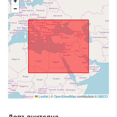
+
−
Leaflet
|
©
OpenStreetMap
contributors ©
GISCO