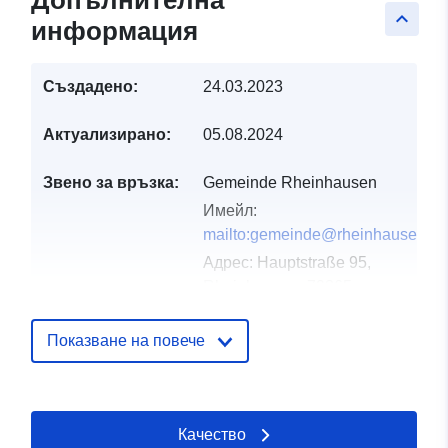
Допълнителна
keyboard_arrow_up
информация
Създадено:
24.03.2023
Актуализирано:
05.08.2024
Звено за връзка:
Gemeinde Rheinhausen
Имейл:
mailto:gemeinde@rheinhausen.de
Адрес:
Hauptstraße 95,
Rheinhausen, 79365,
Deutschland
URL адрес:
Показване на повече
http://www.rheinhausen.de
Каталожен
Добавено към data.europa.eu:
21
Качество
запис:
February 2026