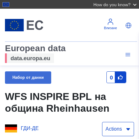
How do you know?
Влизане
European data
data.europa.eu
0
Набор от данни
WFS INSPIRE BPL на
община Rheinhausen
ГДИ-ДЕ
Actions