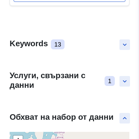
Keywords
13
keyboard_arrow_down
Услуги, свързани с
1
keyboard_arrow_down
данни
Обхват на набор от данни
keyboard_arrow_up