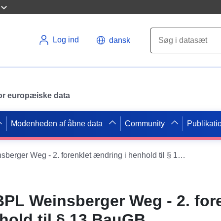
Log ind
dansk
 for europæiske data
Modenheden af åbne data
Community
Publikati
WMS Inspire BPL Weinsberger Weg - 2. forenklet ændring i henhold til § 13 BauGB
PL Weinsberger Weg - 2. for
hold til § 13 BauGB