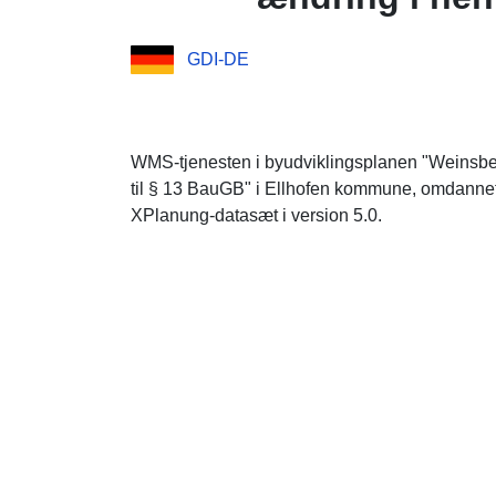
GDI-DE
WMS-tjenesten i byudviklingsplanen "Weinsber
til § 13 BauGB" i Ellhofen kommune, omdannet i
XPlanung-datasæt i version 5.0.