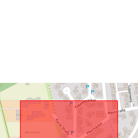
Svarer til:
uriRef: