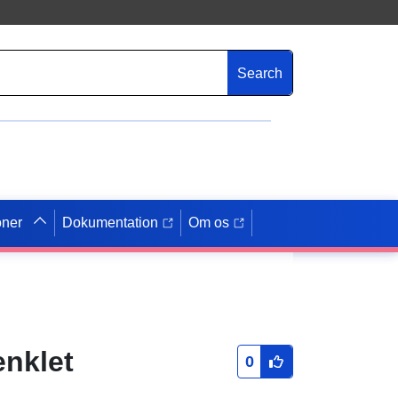
Search
oner
Dokumentation
Om os
enklet
0