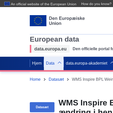
How do you know?
An official website of the European Union
European data
data.europa.eu
Den officielle portal
Hjem
Data
data.europa-akademiet
Home
Datasæt
WMS Inspire B
Datasæt
ændring i hen