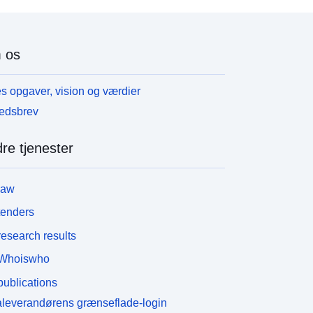
 os
s opgaver, vision og værdier
edsbrev
re tjenester
law
tenders
esearch results
Whoiswho
ublications
leverandørens grænseflade-login