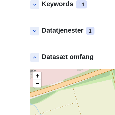
Keywords
keyboard_arrow_down
14
Datatjenester
keyboard_arrow_down
1
Datasæt omfang
keyboard_arrow_up
+
−