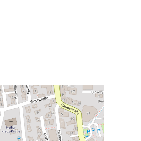
Ressource:
http://data.europa.eu/eli/reg/2009/97
6
http://data.europa.eu/88u/dataset/91
7ee085-bcc8-47d3-8856-
fb8a9528fb9b