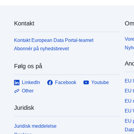
Kontakt
Om
Vore
Kontakt European Data Portal-teamet
Nyh
Abonnér på nyhedsbrevet
And
Følg os på
EU 
LinkedIn
Facebook
Youtube
EU 
Other
EU r
Juridisk
EU 
EU p
Juridisk meddelelse
Data