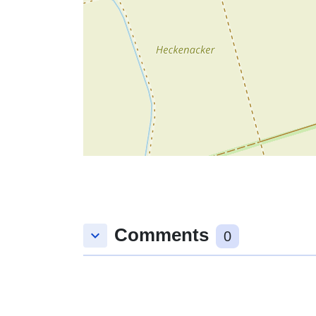
Comments
keyboard_arrow_down
0