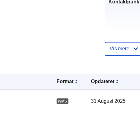
Kontaktpunkt
Vis mere
Fortegnelse 
kataloger:
Format
Opdateret
Fysiske:
31 August 2025
WMS