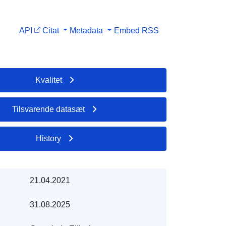
API
Citat
Metadata
Embed
RSS
Kvalitet
Tilsvarende datasæt
History
21.04.2021
31.08.2025