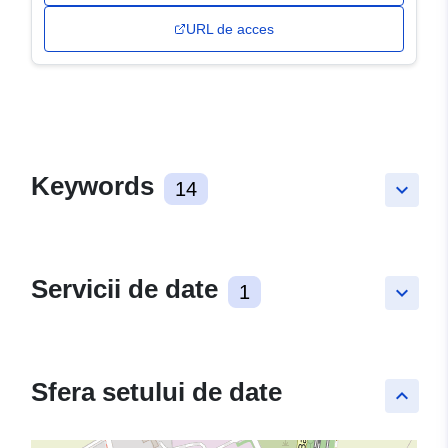
URL de acces
Keywords
14
keyboard_arrow_down
Servicii de date
1
keyboard_arrow_down
Sfera setului de date
keyboard_arrow_up