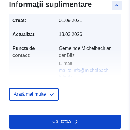
Informații suplimentare
keyboard_arrow_up
Creat:
01.09.2021
Actualizat:
13.03.2026
Puncte de
Gemeinde Michelbach an
contact:
der Bilz
E-mail:
mailto:info@michelbach-
bilz.de
Adresa:
Hirschfelder Straße
13, Michelbach an der Bilz,
Arată mai multe
74544, Deutschland
Adresă URL:
http://www.michelbach-
Calitatea
bilz.de