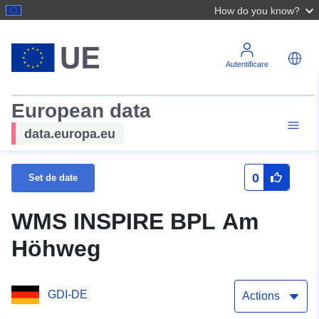
How do you know?
Autentificare
European data
data.europa.eu
0
Set de date
WMS INSPIRE BPL Am
Höhweg
GDI-DE
Actions