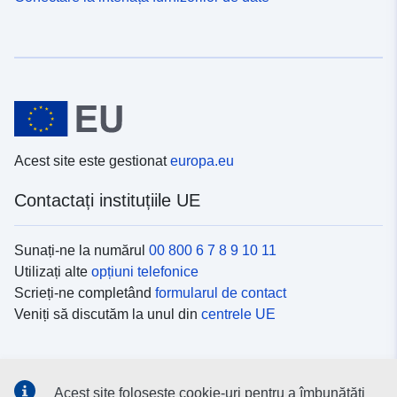
Acest site este gestionat
europa.eu
Contactați instituțiile UE
Sunați-ne la numărul
00 800 6 7 8 9 10 11
Utilizați alte
opțiuni telefonice
Scrieți-ne completând
formularul de contact
Veniți să discutăm la unul din
centrele UE
Platformele de comunicare socială
Acest site folosește cookie-uri pentru a îmbunătăți