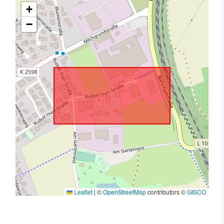
+
−
Leaflet
|
©
OpenStreetMap
contributors ©
GISCO