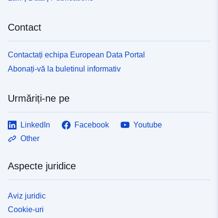
2d16-493d-8add-5e04aa375423
Contact
Contactați echipa European Data Portal
Abonați-vă la buletinul informativ
Urmăriți-ne pe
LinkedIn
Facebook
Youtube
Other
Aspecte juridice
Aviz juridic
Cookie-uri