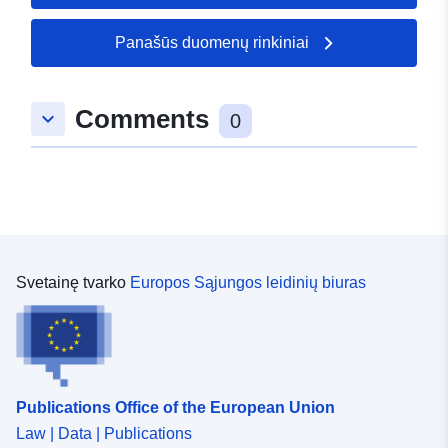
50.48852 ], [ 9.080746,
49.865099 ], [ 8.2944,
Panašūs duomenų rinkiniai
49.865099 ], [ 8.2944,
50.48852 ] ]
Comments
Rūšis:
Polygon
keyboard_arrow_down
0
uriRef:
http://data.europa.eu/88u/dataset/
583f-7bb5-7b59-73cbcda3eeb5
Svetainę tvarko
Europos Sąjungos leidinių biuras
Publications Office of the European Union
Law | Data | Publications