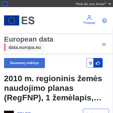
How do you know?
Prisijungti
European data
data.europa.eu
0
Duomenų rinkinys
2010 m. regioninis žemės
naudojimo planas
(RegFNP), 1 žemėlapis,
plano būklė 2025 12 31.