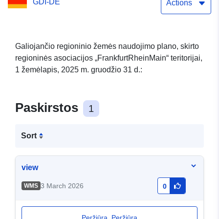
GDI-DE
Paminklų apsauga,
Actions
atrankinė
Galiojančio regioninio žemės naudojimo plano, skirto
regioninės asociacijos „FrankfurtRheinMain“ teritorijai,
1 žemėlapis, 2025 m. gruodžio 31 d.:
Paskirstos
1
Sort
view
3 March 2026
WMS
0
Peržiūra. Peržiūra