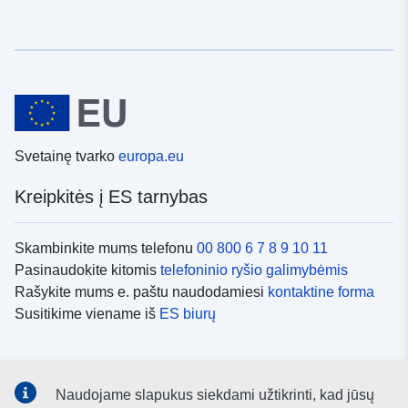
Svetainę tvarko
europa.eu
Kreipkitės į ES tarnybas
Skambinkite mums telefonu
00 800 6 7 8 9 10 11
Pasinaudokite kitomis
telefoninio ryšio galimybėmis
Rašykite mums e. paštu naudodamiesi
kontaktine forma
Susitikime viename iš
ES biurų
Socialiniai tinklai
Naudojame slapukus siekdami užtikrinti, kad jūsų