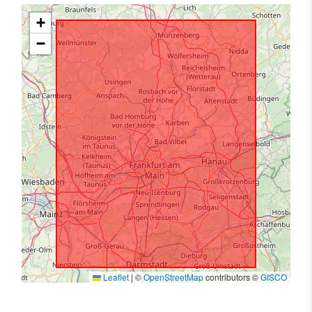
+
−
Leaflet
|
©
OpenStreetMap
contributors ©
GISCO