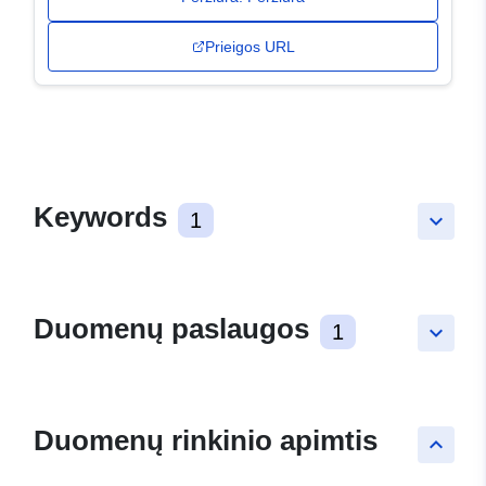
Prieigos URL
Keywords
1
keyboard_arrow_down
Duomenų paslaugos
1
keyboard_arrow_down
Duomenų rinkinio apimtis
keyboard_arrow_up