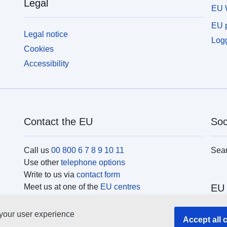
Legal
EU 
EU p
Legal notice
Logg
Cookies
Accessibility
Contact the EU
Soc
Call us
00 800 6 7 8 9 10 11
Sea
Use other
telephone options
Write to us via
contact form
Meet us at one of the
EU centres
EU 
 your user experience
Sear
Accept all 