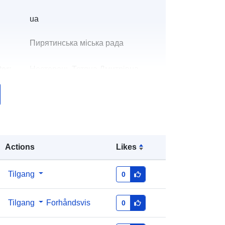
ua
Пирятинська міська рада
er:
Нестерець Тетяна Дмитрівна
E-post:
mailto:tanyanesterets@ukr.net
k:
Lagt til data.europa.eu:
08 May 2026
Oppdatert på data.europa.eu:
30
Actions
Likes
July 2026
r:
91b744a7-9c0c-45e4-81c5-
Tilgang
0
68f3aa54a922
Tilgang
Forhåndsvis
0
http://data.europa.eu/88u/dataset/91
b744a7-9c0c-45e4-81c5-