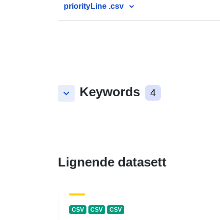
priorityLine .csv
Keywords
keyboard_arrow_down
4
Lignende datasett
CSV
CSV
CSV