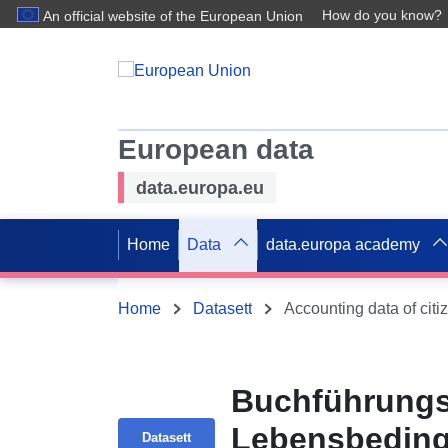
How do you know?
An official website of the European Union
European data
data.europa.eu
Home
Data
data.europa academy
Home
Datasett
Buchführungsd
Lebensbeding
Datasett