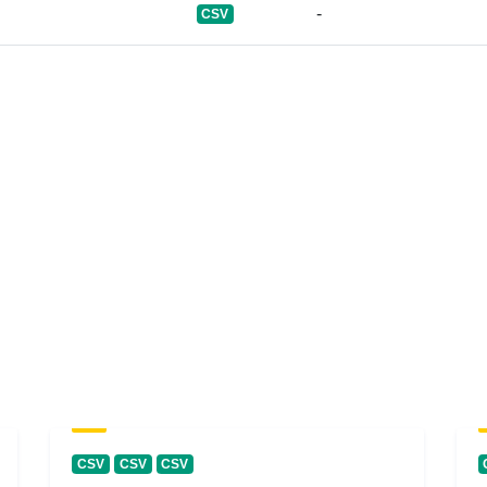
-
CSV
Versjonsinfo:
CSV
CSV
CSV