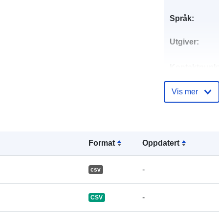
Språk:
Utgiver:
Kontaktpunkt
Vis mer
Katalogoppta
Format
Oppdatert
Identifikatore
-
сsv
-
CSV
uriRef: