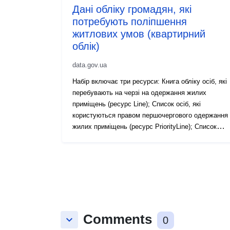
Дані обліку громадян, які
потребують поліпшення
житлових умов (квартирний
облік)
data.gov.ua
Набір включає три ресурси: Книга обліку осіб, які
перебувають на черзі на одержання жилих
приміщень (ресурс Line); Список осіб, які
користуються правом першочергового одержання
жилих приміщень (ресурс PriorityLine); Список
громадян, які користуються правом
позачергового одержання жилих приміщень
(ресурс OutOfLine).
Comments
keyboard_arrow_down
0