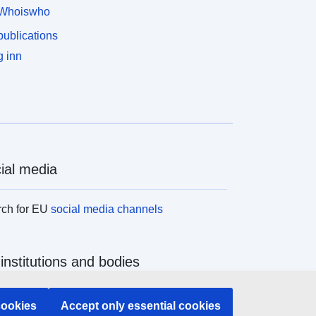
Whoiswho
ublications
 inn
ial media
rch for EU
social media channels
institutions and bodies
ch all EU institutions and bodies
cookies
Accept only essential cookies