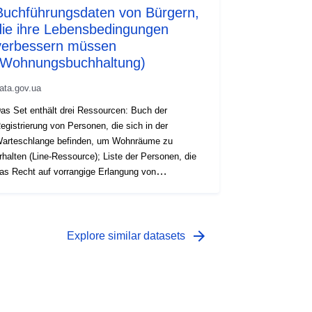
Buchführungsdaten von Bürgern,
die ihre Lebensbedingungen
verbessern müssen
(Wohnungsbuchhaltung)
ata.gov.ua
as Set enthält drei Ressourcen: Buch der
egistrierung von Personen, die sich in der
arteschlange befinden, um Wohnräume zu
rhalten (Line-Ressource); Liste der Personen, die
as Recht auf vorrangige Erlangung von
ohnräumen genießen (PriorityLine-Ressource);
iste der Bürger, die das Recht auf außerordentliche
ufnahme von Wohnräumen genießen (outOfLine-
essource)
arrow_forward
Explore similar datasets