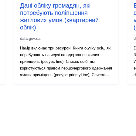
Дані обліку громадян, які
потребують поліпшення
житлових умов (квартирний
облік)
data.gov.ua
d
Набір включає три ресурси: Книга обліку осіб, які
D
перебувають на черзі на одержання жилих
R
приміщень (ресурс line); Список осіб, які
W
користуються правом першочергового одержання
e
жилих приміщень (ресурс priorityLine); Список
d
громадян, які користуються правом
W
позачергового одержання жилих приміщень
L
(ресурс outOfLine)
A
R