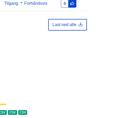
Tilgang
Forhåndsvis
0
68f3aa54a922
1.0
Last ned alle
CSV
CSV
CSV