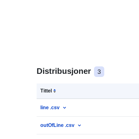
Distribusjoner
3
Tittel
line .csv
outOfLine .csv