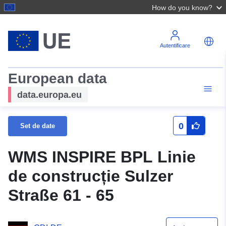
How do you know?
Autentificare
European data
data.europa.eu
0
Set de date
WMS INSPIRE BPL Linie
de construcție Sulzer
Straße 61 - 65