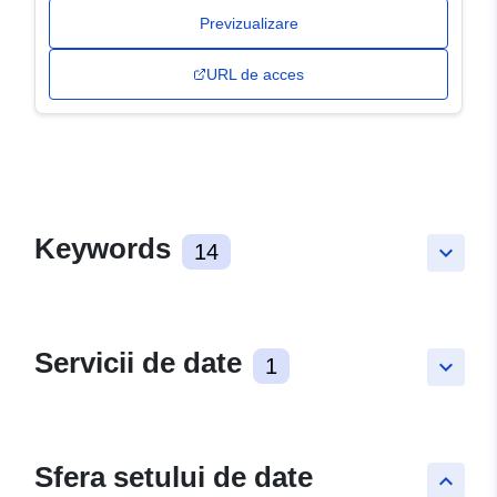
Previzualizare
URL de acces
Keywords
14
keyboard_arrow_down
Servicii de date
1
keyboard_arrow_down
Sfera setului de date
keyboard_arrow_up