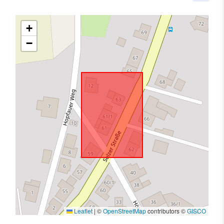
+
−
Leaflet
|
©
OpenStreetMap
contributors ©
GISCO