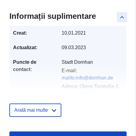
Informații suplimentare
keyboard_arrow_up
Creat:
10.01.2021
Actualizat:
09.03.2023
Puncte de
Stadt Dornhan
contact:
E-mail:
mailto:info@dornhan.de
Adresa:
Obere Torstraße 2,
Dornhan, 72175,
Deutschland
Adresă URL:
Arată mai multe
http://www.dornhan.de
Registru catalog:
Adăugat la data.europa.eu:
21 Feb