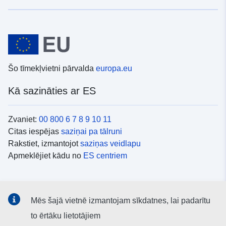
Šo tīmekļvietni pārvalda
europa.eu
Kā sazināties ar ES
Zvaniet:
00 800 6 7 8 9 10 11
Citas iespējas
saziņai pa tālruni
Rakstiet, izmantojot
saziņas veidlapu
Apmeklējiet kādu no
ES centriem
Sociālie mediji
Mēs šajā vietnē izmantojam sīkdatnes, lai padarītu
ES konti
sociālajos medijos
to ērtāku lietotājiem