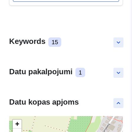
Keywords
15
keyboard_arrow_down
Datu pakalpojumi
1
keyboard_arrow_down
Datu kopas apjoms
keyboard_arrow_up
+