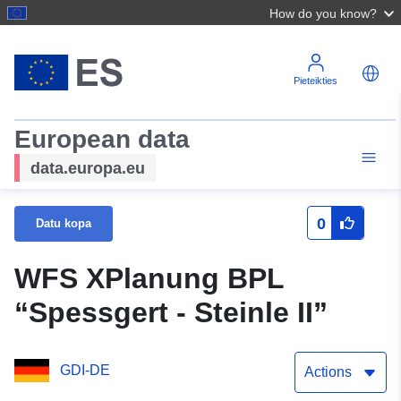
How do you know?
Pieteikties
European data
data.europa.eu
0
Datu kopa
WFS XPlanung BPL
“Spessgert - Steinle II”
GDI-DE
Actions