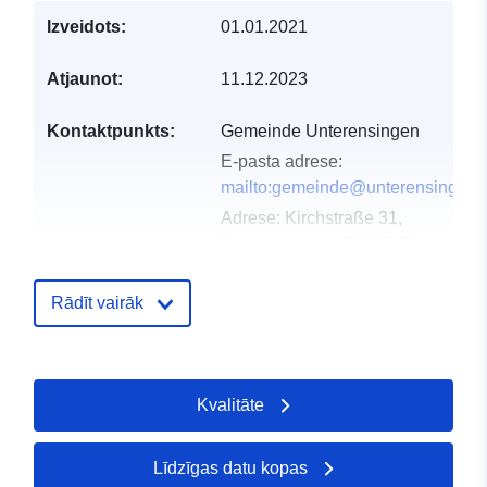
Izveidots:
01.01.2021
Atjaunot:
11.12.2023
Kontaktpunkts:
Gemeinde Unterensingen
E-pasta adrese:
mailto:gemeinde@unterensingen.
Adrese:
Kirchstraße 31,
Unterensingen, 72669, Deutschla
URL:
http://www.unterensingen.de
Rādīt vairāk
Kataloga
Pievienots data.europa.eu:
21 Feb
ieraksts:
2026
Jaunākā informācija par Data.euro
Kvalitāte
25 July 2026
Līdzīgas datu kopas
Ģeogrāfiskā
Koordinātes:
[ [ 9.3447787,