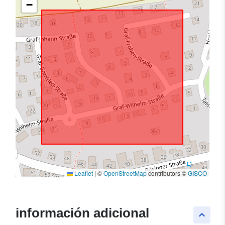
−
Leaflet
|
©
OpenStreetMap
contributors ©
GISCO
información adicional
keyboard_arrow_up