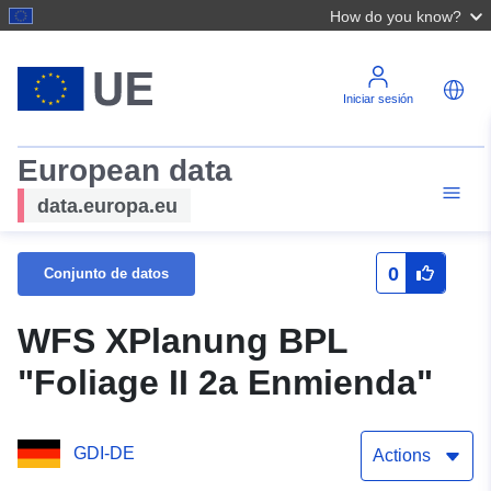
How do you know?
Iniciar sesión
European data
data.europa.eu
0
Conjunto de datos
WFS XPlanung BPL
"Foliage II 2a Enmienda"
GDI-DE
Actions