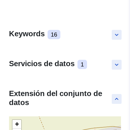
Keywords
16
keyboard_arrow_down
Servicios de datos
1
keyboard_arrow_down
Extensión del conjunto de
keyboard_arrow_up
datos
+