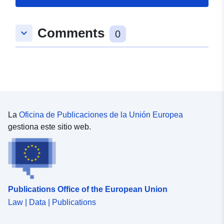
48.2266763 ], [ 8.5742336,
48.2266763 ], [ 8.5742336,
Comments
keyboard_arrow_down
48.2247667 ], [ 8.5712151,
0
48.2247667 ], [ 8.5712151,
48.2266763 ] ]
Tipo:
Polygon
uriRef:
http://data.europa.eu/88u/dataset/
a71a-4a96-a641-ed23e664efd5
La
Oficina de Publicaciones de la Unión Europea
gestiona este sitio web.
Publications Office of the European Union
Law | Data | Publications