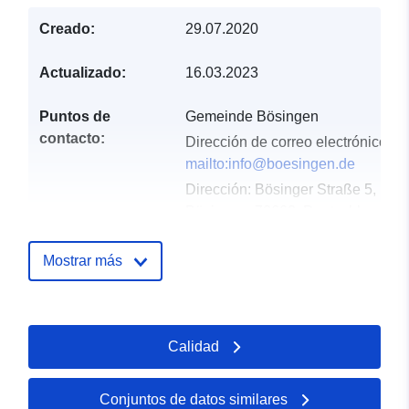
Creado:
29.07.2020
Actualizado:
16.03.2023
Puntos de
Gemeinde Bösingen
contacto:
Dirección de correo electrónico:
mailto:info@boesingen.de
Dirección:
Bösinger Straße 5,
Bösingen, 78662, Deutschland
URL:
http://www.boesingen.de
Mostrar más
Registro del
Añadido a data.europa.eu:
21
catálogo:
February 2026
Actualizado en data.europa.eu:
Calidad
25 July 2026
Conjuntos de datos similares
Espacial:
Coordenadas:
[ [ 8.5712151,