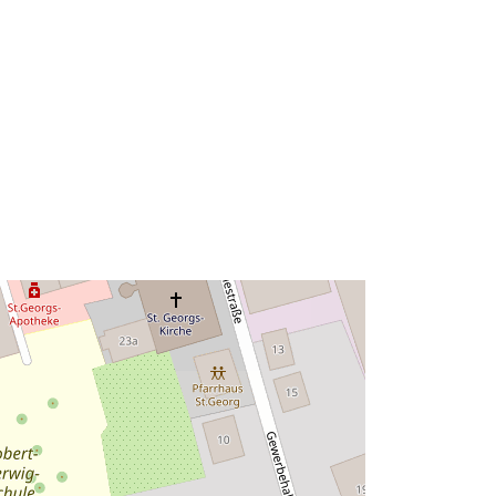
Tipo:
Polygon
Recurso:
http://data.europa.eu/eli/reg/2009/97
6
http://data.europa.eu/88u/dataset/91f
bf9da-0e83-4541-8605-
726c8753b7c7