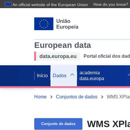
How do you know?
An official website of the European Union
European data
data.europa.eu
Portal oficial dos d
academia
Início
Dados
data.europa
Home
Conjuntos de dados
WMS XPlan
WMS XPla
Conjunto de dados