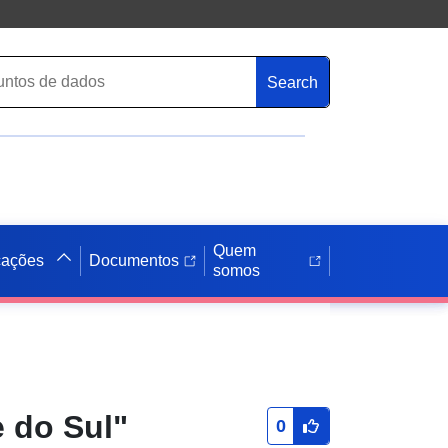
Search
Quem
cações
Documentos
somos
 do Sul"
0