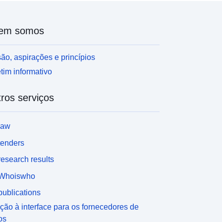
em somos
ão, aspirações e princípios
tim informativo
ros serviços
law
tenders
esearch results
Whoiswho
ublications
ção à interface para os fornecedores de
os