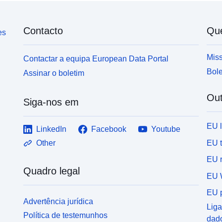
Contacto
Qu
es
Miss
Contactar a equipa European Data Portal
Bole
Assinar o boletim
Out
Siga-nos em
EU 
LinkedIn
Facebook
Youtube
EU 
Other
EU r
Quadro legal
EU 
EU p
Advertência jurídica
Liga
Política de testemunhos
dad