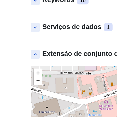
keyboard_arrow_down
16
Serviços de dados
keyboard_arrow_down
1
Extensão de conjunto 
keyboard_arrow_up
+
−