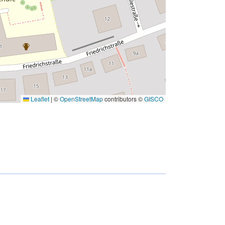
Leaflet
|
©
OpenStreetMap
contributors ©
GISCO