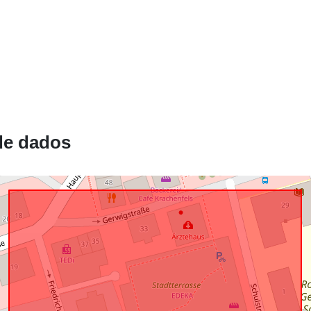
Está em
confomidade
com:
uriRef:
de dados