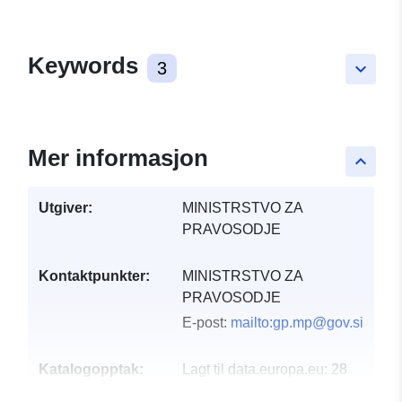
Keywords
3
keyboard_arrow_down
Mer informasjon
keyboard_arrow_up
Utgiver:
MINISTRSTVO ZA
PRAVOSODJE
Kontaktpunkter:
MINISTRSTVO ZA
PRAVOSODJE
E-post:
mailto:gp.mp@gov.si
Katalogopptak:
Lagt til data.europa.eu:
28
July 2026