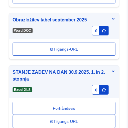
Obrazložitev tabel september 2025
-
Word DOC
0
Tilgangs-URL
STANJE ZADEV NA DAN 30.9.2025, 1. in 2.
stopnja
-
Excel XLS
0
Forhåndsvis
Tilgangs-URL