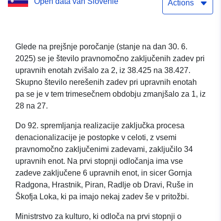
Open data van Slovenië
Actions
Glede na prejšnje poročanje (stanje na dan 30. 6.
2025) se je število pravnomočno zaključenih zadev pri
upravnih enotah zvišalo za 2, iz 38.425 na 38.427.
Skupno število nerešenih zadev pri upravnih enotah
pa se je v tem trimesečnem obdobju zmanjšalo za 1, iz
28 na 27.
Do 92. spremljanja realizacije zaključka procesa
denacionalizacije je postopke v celoti, z vsemi
pravnomočno zaključenimi zadevami, zaključilo 34
upravnih enot. Na prvi stopnji odločanja ima vse
zadeve zaključene 6 upravnih enot, in sicer Gornja
Radgona, Hrastnik, Piran, Radlje ob Dravi, Ruše in
Škofja Loka, ki pa imajo nekaj zadev še v pritožbi.
Ministrstvo za kulturo, ki odloča na prvi stopnji o