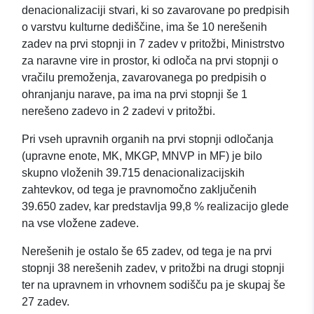
denacionalizaciji stvari, ki so zavarovane po predpisih
o varstvu kulturne dediščine, ima še 10 nerešenih
zadev na prvi stopnji in 7 zadev v pritožbi, Ministrstvo
za naravne vire in prostor, ki odloča na prvi stopnji o
vračilu premoženja, zavarovanega po predpisih o
ohranjanju narave, pa ima na prvi stopnji še 1
nerešeno zadevo in 2 zadevi v pritožbi.
Pri vseh upravnih organih na prvi stopnji odločanja
(upravne enote, MK, MKGP, MNVP in MF) je bilo
skupno vloženih 39.715 denacionalizacijskih
zahtevkov, od tega je pravnomočno zaključenih
39.650 zadev, kar predstavlja 99,8 % realizacijo glede
na vse vložene zadeve.
Nerešenih je ostalo še 65 zadev, od tega je na prvi
stopnji 38 nerešenih zadev, v pritožbi na drugi stopnji
ter na upravnem in vrhovnem sodišču pa je skupaj še
27 zadev.