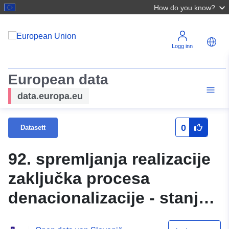
How do you know?
Logg inn
European data
data.europa.eu
0
Datasett
92. spremljanja realizacije
zaključka procesa
denacionalizacije - stanje
na dan 30. 9. 2025